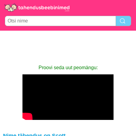
Proovi seda uut peomängu:
Nime tähendus on Scott