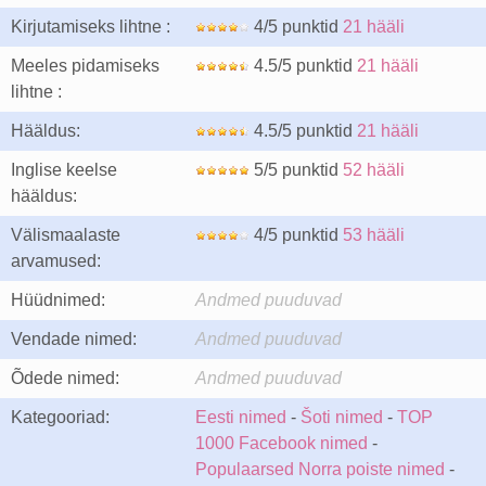
Kirjutamiseks lihtne :
4/5 punktid
21 hääli
Meeles pidamiseks
4.5/5 punktid
21 hääli
lihtne :
Hääldus:
4.5/5 punktid
21 hääli
Inglise keelse
5/5 punktid
52 hääli
hääldus:
Välismaalaste
4/5 punktid
53 hääli
arvamused:
Hüüdnimed:
Andmed puuduvad
Vendade nimed:
Andmed puuduvad
Õdede nimed:
Andmed puuduvad
Kategooriad:
Eesti nimed
-
Šoti nimed
-
TOP
1000 Facebook nimed
-
Populaarsed Norra poiste nimed
-