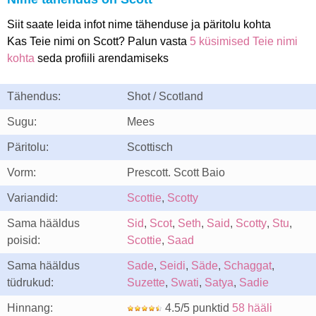
Siit saate leida infot nime tähenduse ja päritolu kohta
Kas Teie nimi on Scott? Palun vasta
5 küsimised Teie nimi
kohta
seda profiili arendamiseks
Tähendus:
Shot / Scotland
Sugu:
Mees
Päritolu:
Scottisch
Vorm:
Prescott. Scott Baio
Variandid:
Scottie
,
Scotty
Sama hääldus
Sid
,
Scot
,
Seth
,
Said
,
Scotty
,
Stu
,
poisid:
Scottie
,
Saad
Sama hääldus
Sade
,
Seidi
,
Säde
,
Schaggat
,
tüdrukud:
Suzette
,
Swati
,
Satya
,
Sadie
Hinnang:
4.5/5 punktid
58 hääli