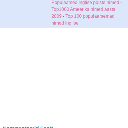
Populaarsed Inglise poiste nimed
-
Top1000 Ameerika nimed aastal
2009
-
Top 100 populaarsemad
nimed Inglise