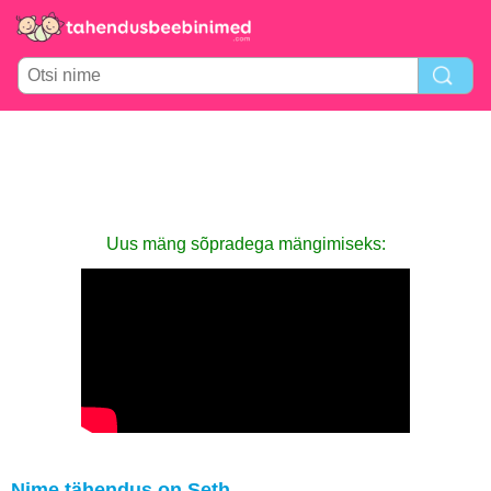
Uus mäng sõpradega mängimiseks:
Nime tähendus on Seth