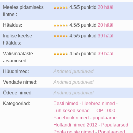
Meeles pidamiseks
4.5/5 punktid
20 hääli
lihtne :
Hääldus:
4.5/5 punktid
20 hääli
Inglise keelse
4.5/5 punktid
39 hääli
hääldus:
Välismaalaste
4.5/5 punktid
39 hääli
arvamused:
Hüüdnimed:
Andmed puuduvad
Vendade nimed:
Andmed puuduvad
Õdede nimed:
Andmed puuduvad
Kategooriad:
Eesti nimed
-
Heebrea nimed
-
Lühikesed sõnad
-
TOP 1000
Facebook nimed
-
populaarne
Hollandi nimed 2012
-
Populaarsed
Poola poiste nimed
-
Populaarsed