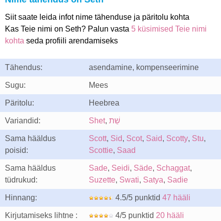
Siit saate leida infot nime tähenduse ja päritolu kohta
Kas Teie nimi on Seth? Palun vasta
5 küsimised Teie nimi
kohta
seda profiili arendamiseks
Tähendus:
asendamine, kompenseerimine
Sugu:
Mees
Päritolu:
Heebrea
Variandid:
Shet
,
שֵׁת
Sama hääldus
Scott
,
Sid
,
Scot
,
Said
,
Scotty
,
Stu
,
poisid:
Scottie
,
Saad
Sama hääldus
Sade
,
Seidi
,
Säde
,
Schaggat
,
tüdrukud:
Suzette
,
Swati
,
Satya
,
Sadie
Hinnang:
4.5/5 punktid
47 hääli
Kirjutamiseks lihtne :
4/5 punktid
20 hääli