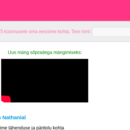
 5 küsimusele oma eesnime kohta. Teie nimi:
Uus mäng sõpradega mängimiseks:
 Nathanial
 nime tähenduse ja päritolu kohta