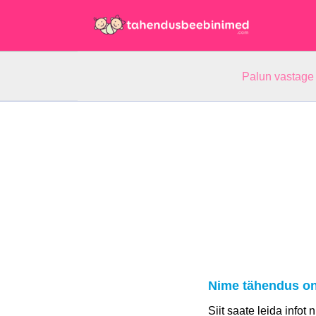
Palun vastage
Nime tähendus on
Siit saate leida infot