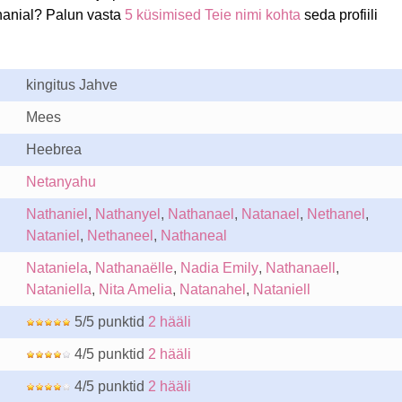
hanial? Palun vasta
5 küsimised Teie nimi kohta
seda profiili
kingitus Jahve
Mees
Heebrea
Netanyahu
Nathaniel
,
Nathanyel
,
Nathanael
,
Natanael
,
Nethanel
,
Nataniel
,
Nethaneel
,
Nathaneal
Nataniela
,
Nathanaëlle
,
Nadia Emily
,
Nathanaell
,
Nataniella
,
Nita Amelia
,
Natanahel
,
Nataniell
5/5 punktid
2 hääli
4/5 punktid
2 hääli
4/5 punktid
2 hääli