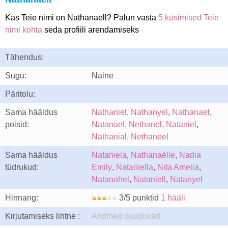
Kas Teie nimi on Nathanaell? Palun vasta
5 küsimised Teie
nimi kohta
seda profiili arendamiseks
Tähendus:
Sugu:
Naine
Päritolu:
Sama hääldus
Nathaniel
,
Nathanyel
,
Nathanael
,
poisid:
Natanael
,
Nethanel
,
Nataniel
,
Nathanial
,
Nethaneel
Sama hääldus
Nataniela
,
Nathanaëlle
,
Nadia
tüdrukud:
Emily
,
Nataniella
,
Nita Amelia
,
Natanahel
,
Nataniell
,
Natanyel
Hinnang:
3/5 punktid
1 hääli
Kirjutamiseks lihtne :
Andmed puuduvad