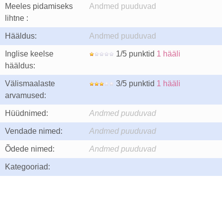
Meeles pidamiseks
Andmed puuduvad
lihtne :
Hääldus:
Andmed puuduvad
Inglise keelse
1/5 punktid
1 hääli
hääldus:
Välismaalaste
3/5 punktid
1 hääli
arvamused:
Hüüdnimed:
Andmed puuduvad
Vendade nimed:
Andmed puuduvad
Õdede nimed:
Andmed puuduvad
Kategooriad: