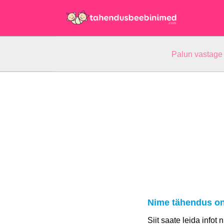
Palun vastage
Nime tähendus on
Siit saate leida infot