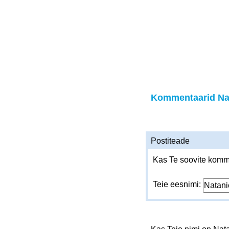
Kommentaarid Nat
Postiteade
Kas Te soovite komme
Teie eesnimi: