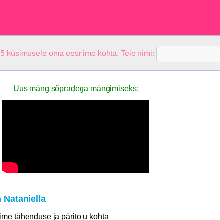
 5 küsimusele oma eesnime kohta. Teie nimi:
Uus mäng sõpradega mängimiseks:
 Nataniella
 nime tähenduse ja päritolu kohta