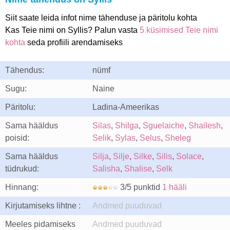
Siit saate leida infot nime tähenduse ja päritolu kohta
Kas Teie nimi on Syllis? Palun vasta
5 küsimised Teie nimi
kohta
seda profiili arendamiseks
Tähendus:
nümf
Sugu:
Naine
Päritolu:
Ladina-Ameerikas
Sama hääldus
Silas
,
Shilga
,
Sguelaiche
,
Shailesh
,
poisid:
Selik
,
Sylas
,
Selus
,
Sheleg
Sama hääldus
Silja
,
Silje
,
Silke
,
Silis
,
Solace
,
tüdrukud:
Salisha
,
Shalise
,
Selk
Hinnang:
3/5 punktid
1 hääli
Kirjutamiseks lihtne :
Andmed puuduvad
Meeles pidamiseks
Andmed puuduvad