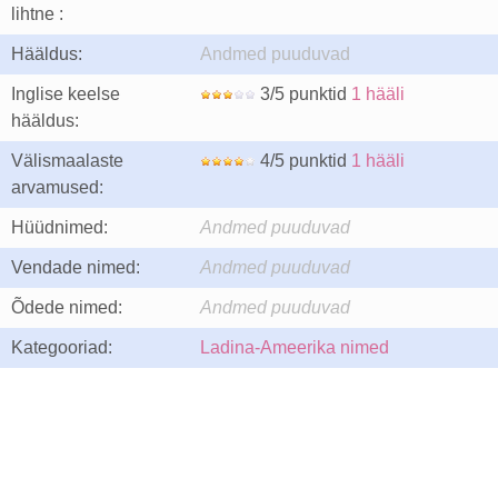
lihtne :
Hääldus:
Andmed puuduvad
Inglise keelse
3/5 punktid
1 hääli
hääldus:
Välismaalaste
4/5 punktid
1 hääli
arvamused:
Hüüdnimed:
Andmed puuduvad
Vendade nimed:
Andmed puuduvad
Õdede nimed:
Andmed puuduvad
Kategooriad:
Ladina-Ameerika nimed