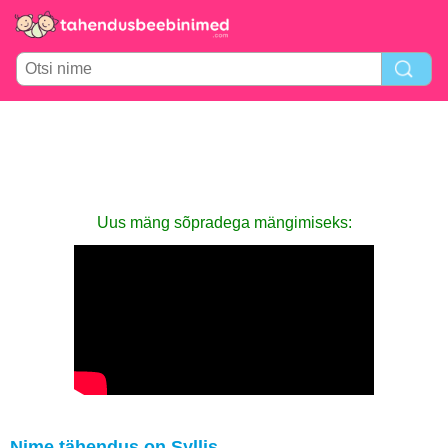
Uus mäng sõpradega mängimiseks:
Nime tähendus on Syllis