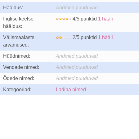
Hääldus:
Andmed puuduvad
Inglise keelse
4/5 punktid
1 hääli
hääldus:
Välismaalaste
2/5 punktid
1 hääli
arvamused:
Hüüdnimed:
Andmed puuduvad
Vendade nimed:
Andmed puuduvad
Õdede nimed:
Andmed puuduvad
Kategooriad:
Ladina nimed