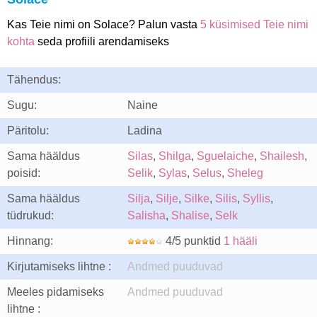
Kas Teie nimi on Solace? Palun vasta
5 küsimised Teie nimi
kohta
seda profiili arendamiseks
Tähendus:
Sugu:
Naine
Päritolu:
Ladina
Sama hääldus
Silas
,
Shilga
,
Sguelaiche
,
Shailesh
,
poisid:
Selik
,
Sylas
,
Selus
,
Sheleg
Sama hääldus
Silja
,
Silje
,
Silke
,
Silis
,
Syllis
,
tüdrukud:
Salisha
,
Shalise
,
Selk
Hinnang:
4/5 punktid
1 hääli
Kirjutamiseks lihtne :
Andmed puuduvad
Meeles pidamiseks
Andmed puuduvad
lihtne :