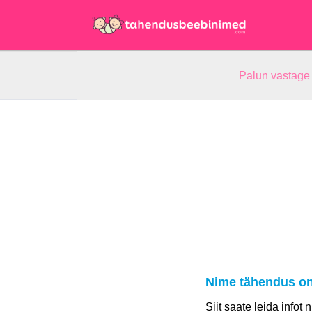
Palun vastage
Nime tähendus on
Siit saate leida infot