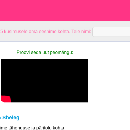
 5 küsimusele oma eesnime kohta. Teie nimi:
Proovi seda uut peomängu:
 Sheleg
 nime tähenduse ja päritolu kohta