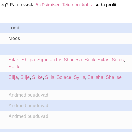
leg? Palun vasta
5 küsimised Teie nimi kohta
seda profiili
Lumi
Mees
Silas
,
Shilga
,
Sguelaiche
,
Shailesh
,
Selik
,
Sylas
,
Selus
,
Salik
Silja
,
Silje
,
Silke
,
Silis
,
Solace
,
Syllis
,
Salisha
,
Shalise
Andmed puuduvad
Andmed puuduvad
Andmed puuduvad