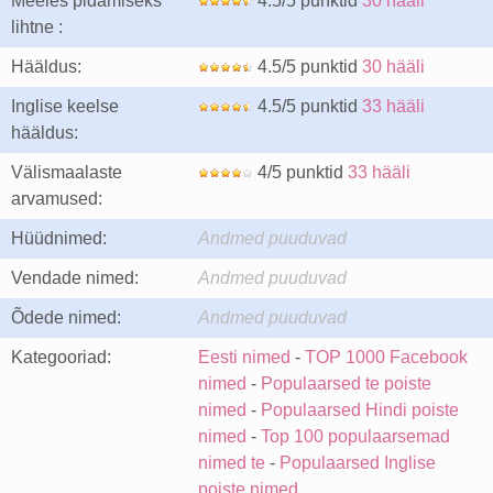
Meeles pidamiseks
4.5/5 punktid
30 hääli
lihtne :
Hääldus:
4.5/5 punktid
30 hääli
Inglise keelse
4.5/5 punktid
33 hääli
hääldus:
Välismaalaste
4/5 punktid
33 hääli
arvamused:
Hüüdnimed:
Andmed puuduvad
Vendade nimed:
Andmed puuduvad
Õdede nimed:
Andmed puuduvad
Kategooriad:
Eesti nimed
-
TOP 1000 Facebook
nimed
-
Populaarsed te poiste
nimed
-
Populaarsed Hindi poiste
nimed
-
Top 100 populaarsemad
nimed te
-
Populaarsed Inglise
poiste nimed