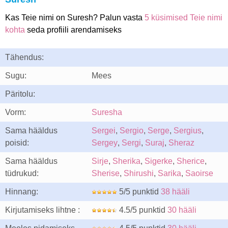
Kas Teie nimi on Suresh? Palun vasta
5 küsimised Teie nimi
kohta
seda profiili arendamiseks
Tähendus:
Sugu:
Mees
Päritolu:
Vorm:
Suresha
Sama hääldus
Sergei
,
Sergio
,
Serge
,
Sergius
,
poisid:
Sergey
,
Sergi
,
Suraj
,
Sheraz
Sama hääldus
Sirje
,
Sherika
,
Sigerke
,
Sherice
,
tüdrukud:
Sherise
,
Shirushi
,
Sarika
,
Saoirse
Hinnang:
5/5 punktid
38 hääli
Kirjutamiseks lihtne :
4.5/5 punktid
30 hääli