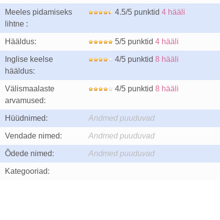
Meeles pidamiseks
4.5/5 punktid
4 hääli
lihtne :
Hääldus:
5/5 punktid
4 hääli
Inglise keelse
4/5 punktid
8 hääli
hääldus:
Välismaalaste
4/5 punktid
8 hääli
arvamused:
Hüüdnimed:
Andmed puuduvad
Vendade nimed:
Andmed puuduvad
Õdede nimed:
Andmed puuduvad
Kategooriad: