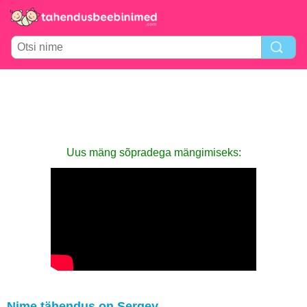
Uus mäng sõpradega mängimiseks:
Nime tähendus on Sergey