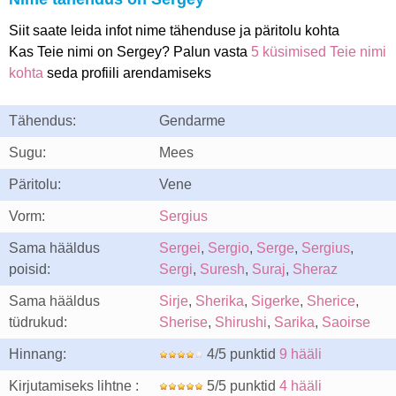
Siit saate leida infot nime tähenduse ja päritolu kohta
Kas Teie nimi on Sergey? Palun vasta
5 küsimised Teie nimi
kohta
seda profiili arendamiseks
Tähendus:
Gendarme
Sugu:
Mees
Päritolu:
Vene
Vorm:
Sergius
Sama hääldus
Sergei
,
Sergio
,
Serge
,
Sergius
,
poisid:
Sergi
,
Suresh
,
Suraj
,
Sheraz
Sama hääldus
Sirje
,
Sherika
,
Sigerke
,
Sherice
,
tüdrukud:
Sherise
,
Shirushi
,
Sarika
,
Saoirse
Hinnang:
4/5 punktid
9 hääli
Kirjutamiseks lihtne :
5/5 punktid
4 hääli