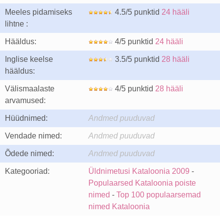
Meeles pidamiseks
4.5/5 punktid
24 hääli
lihtne :
Hääldus:
4/5 punktid
24 hääli
Inglise keelse
3.5/5 punktid
28 hääli
hääldus:
Välismaalaste
4/5 punktid
28 hääli
arvamused:
Hüüdnimed:
Andmed puuduvad
Vendade nimed:
Andmed puuduvad
Õdede nimed:
Andmed puuduvad
Kategooriad:
Üldnimetusi Kataloonia 2009
-
Populaarsed Kataloonia poiste
nimed
-
Top 100 populaarsemad
nimed Kataloonia