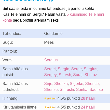
Siit saate leida infot nime tähenduse ja päritolu kohta
Kas Teie nimi on Sergi? Palun vasta
5 küsimised Teie nimi
kohta
seda profiili arendamiseks
Tähendus:
Gendarme
Sugu:
Mees
Päritolu:
Vorm:
Sergius
Sama hääldus
Sergei
,
Sergio
,
Serge
,
Sergius
,
poisid:
Sergey
,
Suresh
,
Suraj
,
Sheraz
Sama hääldus
Sirje
,
Sherika
,
Sigerke
,
Sherice
,
tüdrukud:
Sherise
,
Shirushi
,
Sarika
,
Saoirse
Hinnang:
4.5/5 punktid
28 hääli
Kirjutamiseks lihtne :
4.5/5 punktid
24 hääli