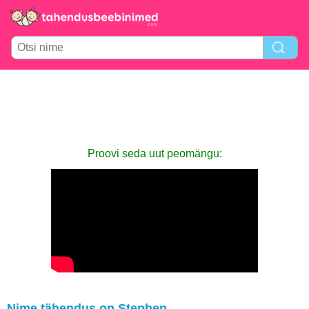
Proovi seda uut peomängu:
Nime tähendus on Stephen