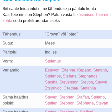
Siit saate leida infot nime tähenduse ja päritolu kohta
Kas Teie nimi on Stephen? Palun vasta
5 küsimised Teie nimi
kohta
seda profiili arendamiseks
Tähendus:
"Crown" või "pärg"
Sugu:
Mees
Päritolu:
Inglise
Vorm:
Stefanus
Variandid:
Estevon
,
Etienne
,
Kepano
,
Stefano
,
Stefanos
,
Stefans
,
Stephanos
,
Stesha
,
Stevenson
,
Stevon
,
Stevyn
,
Στεφανος
,
Стефан
,
Stefanija
Sama hääldus
Steven
,
Stephan
,
Staffan
,
Stefano
,
poisid:
Steffen
,
Stephon
,
Stéphane
,
Stevan