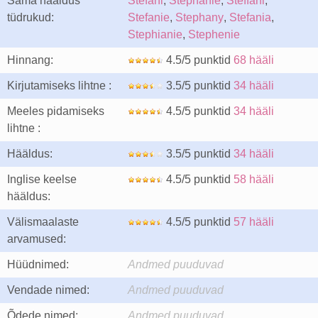
Sama hääldus
Stefani
,
Stephanie
,
Steffani
,
tüdrukud:
Stefanie
,
Stephany
,
Stefania
,
Stephianie
,
Stephenie
Hinnang:
4.5/5 punktid
68 hääli
Kirjutamiseks lihtne :
3.5/5 punktid
34 hääli
Meeles pidamiseks
4.5/5 punktid
34 hääli
lihtne :
Hääldus:
3.5/5 punktid
34 hääli
Inglise keelse
4.5/5 punktid
58 hääli
hääldus:
Välismaalaste
4.5/5 punktid
57 hääli
arvamused:
Hüüdnimed:
Andmed puuduvad
Vendade nimed:
Andmed puuduvad
Õdede nimed:
Andmed puuduvad