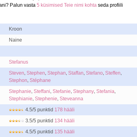
fani? Palun vasta
5 küsimised Teie nimi kohta
seda profiili
Kroon
Naine
Stefanus
Steven
,
Stephen
,
Stephan
,
Staffan
,
Stefano
,
Steffen
,
Stephon
,
Stéphane
Stephanie
,
Steffani
,
Stefanie
,
Stephany
,
Stefania
,
Stephianie
,
Stephenie
,
Steveanna
4.5/5 punktid
178 hääli
3.5/5 punktid
134 hääli
4.5/5 punktid
135 hääli