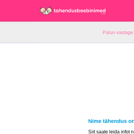
Palun vastage
Nime tähendus on
Siit saate leida infot