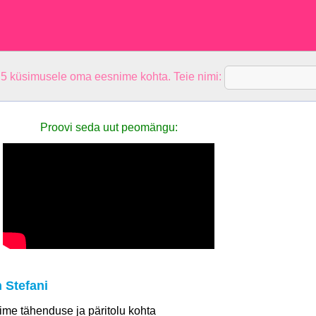
 5 küsimusele oma eesnime kohta. Teie nimi:
Proovi seda uut peomängu:
 Stefani
 nime tähenduse ja päritolu kohta