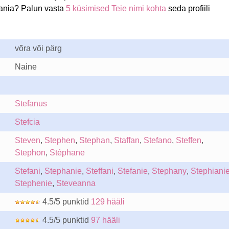
fania? Palun vasta
5 küsimised Teie nimi kohta
seda profiili
võra või pärg
Naine
Stefanus
Stefcia
Steven
,
Stephen
,
Stephan
,
Staffan
,
Stefano
,
Steffen
,
Stephon
,
Stéphane
Stefani
,
Stephanie
,
Steffani
,
Stefanie
,
Stephany
,
Stephiani
Stephenie
,
Steveanna
4.5/5 punktid
129 hääli
4.5/5 punktid
97 hääli