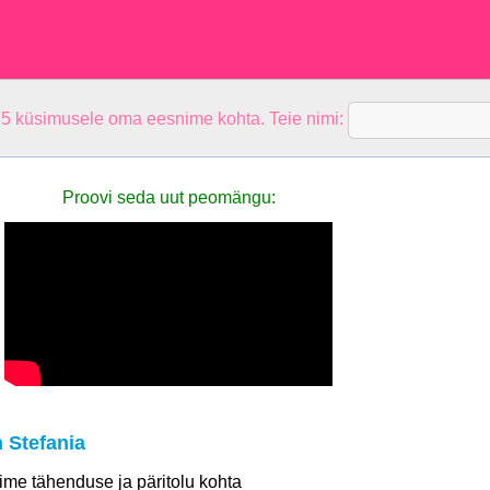
 5 küsimusele oma eesnime kohta. Teie nimi:
Proovi seda uut peomängu:
 Stefania
 nime tähenduse ja päritolu kohta