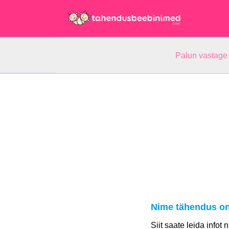
Palun vastage
Nime tähendus on
Siit saate leida infot