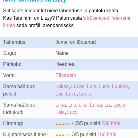
Siit saate leida infot nime tähenduse ja päritolu kohta
Kas Teie nimi on Lizzy? Palun vasta
5 küsimised Teie nimi
kohta
seda profiili arendamiseks
Tähendus:
Jumal on tõotanud
Sugu:
Naine
Päritolu:
Heebrea
Vorm:
Elisabeth
Sama hääldus
Lukas
,
Lucas
,
Luis
,
Luca
,
Luukas
,
poisid:
Luc
,
Luke
,
Louis
Sama hääldus
Liisa
,
Liis
,
Liisi
,
Luisa
,
Liz
,
Lucia
,
tüdrukud:
Lois
,
Lucy
Hinnang:
4.5/5 punktid
239 hääli
Kirjutamiseks lihtne :
3/5 punktid
160 hääli