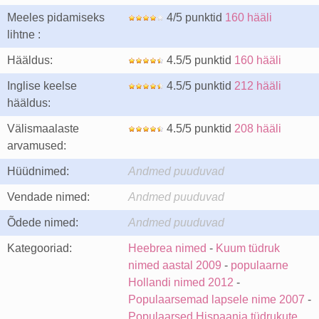
Meeles pidamiseks
4/5 punktid
160 hääli
lihtne :
Hääldus:
4.5/5 punktid
160 hääli
Inglise keelse
4.5/5 punktid
212 hääli
hääldus:
Välismaalaste
4.5/5 punktid
208 hääli
arvamused:
Hüüdnimed:
Andmed puuduvad
Vendade nimed:
Andmed puuduvad
Õdede nimed:
Andmed puuduvad
Kategooriad:
Heebrea nimed
-
Kuum tüdruk
nimed aastal 2009
-
populaarne
Hollandi nimed 2012
-
Populaarsemad lapsele nime 2007
-
Populaarsed Hispaania tüdrukute