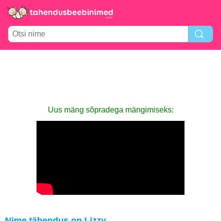
Uus mäng sõpradega mängimiseks:
Nime tähendus on Lizzy