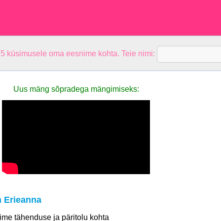
 5 küsimusele oma eesnime kohta. Teie nimi:
Uus mäng sõpradega mängimiseks:
 Erieanna
 nime tähenduse ja päritolu kohta