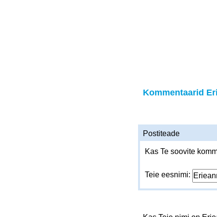
Kommentaarid Er
Postiteade
Kas Te soovite komme
Teie eesnimi: