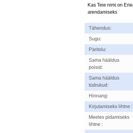
Kas Teie nimi on Eri
arendamiseks
Tähendus:
Sugu:
Päritolu:
Sama hääldus
poisid:
Sama hääldus
tüdrukud:
Hinnang:
Kirjutamiseks lihtne :
Meeles pidamiseks
lihtne :