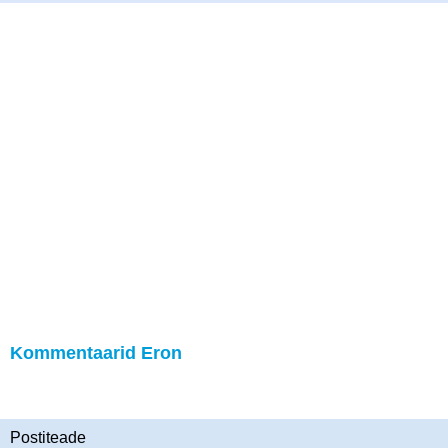
Kommentaarid Eron
Postiteade