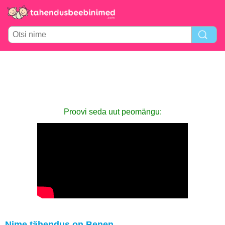
Proovi seda uut peomängu:
Nime tähendus on Benen