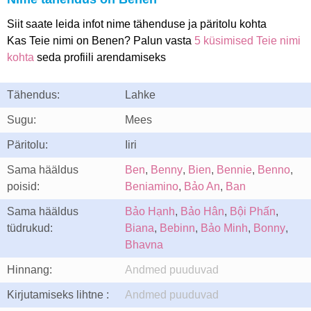
Siit saate leida infot nime tähenduse ja päritolu kohta
Kas Teie nimi on Benen? Palun vasta
5 küsimised Teie nimi
kohta
seda profiili arendamiseks
Tähendus:
Lahke
Sugu:
Mees
Päritolu:
Iiri
Sama hääldus
Ben
,
Benny
,
Bien
,
Bennie
,
Benno
,
poisid:
Beniamino
,
Bảo An
,
Ban
Sama hääldus
Bảo Hạnh
,
Bảo Hân
,
Bội Phấn
,
tüdrukud:
Biana
,
Bebinn
,
Bảo Minh
,
Bonny
,
Bhavna
Hinnang:
Andmed puuduvad
Kirjutamiseks lihtne :
Andmed puuduvad