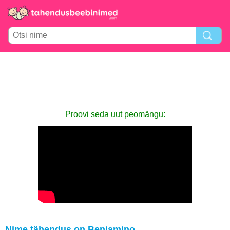
Proovi seda uut peomängu:
Nime tähendus on Beniamino