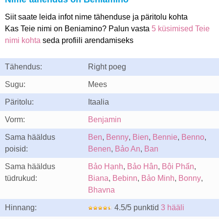
Siit saate leida infot nime tähenduse ja päritolu kohta
Kas Teie nimi on Beniamino? Palun vasta
5 küsimised Teie
nimi kohta
seda profiili arendamiseks
Tähendus:
Right poeg
Sugu:
Mees
Päritolu:
Itaalia
Vorm:
Benjamin
Sama hääldus
Ben
,
Benny
,
Bien
,
Bennie
,
Benno
,
poisid:
Benen
,
Bảo An
,
Ban
Sama hääldus
Bảo Hạnh
,
Bảo Hân
,
Bội Phấn
,
tüdrukud:
Biana
,
Bebinn
,
Bảo Minh
,
Bonny
,
Bhavna
Hinnang:
4.5/5 punktid
3 hääli