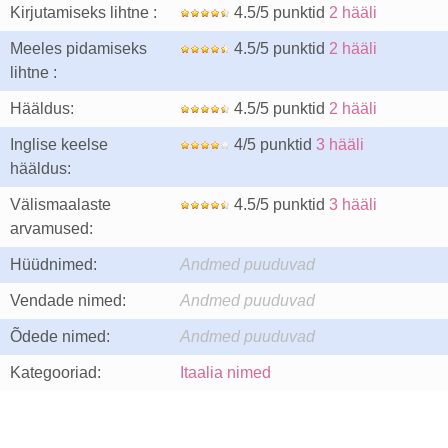
Kirjutamiseks lihtne :
4.5/5 punktid
2 hääli
Meeles pidamiseks
4.5/5 punktid
2 hääli
lihtne :
Hääldus:
4.5/5 punktid
2 hääli
Inglise keelse
4/5 punktid
3 hääli
hääldus:
Välismaalaste
4.5/5 punktid
3 hääli
arvamused:
Hüüdnimed:
Andmed puuduvad
Vendade nimed:
Andmed puuduvad
Õdede nimed:
Andmed puuduvad
Kategooriad:
Itaalia nimed