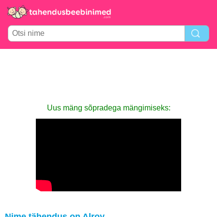
Uus mäng sõpradega mängimiseks:
Nime tähendus on Alroy