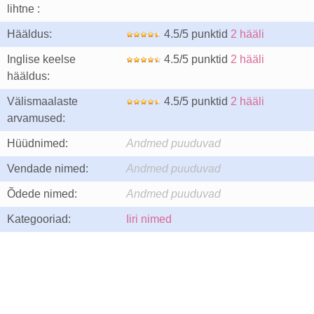
lihtne :
Hääldus:
4.5/5 punktid
2 hääli
Inglise keelse
4.5/5 punktid
2 hääli
hääldus:
Välismaalaste
4.5/5 punktid
2 hääli
arvamused:
Hüüdnimed:
Andmed puuduvad
Vendade nimed:
Andmed puuduvad
Õdede nimed:
Andmed puuduvad
Kategooriad:
Iiri nimed