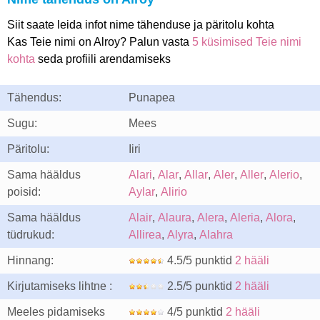
Siit saate leida infot nime tähenduse ja päritolu kohta
Kas Teie nimi on Alroy? Palun vasta
5 küsimised Teie nimi
kohta
seda profiili arendamiseks
Tähendus:
Punapea
Sugu:
Mees
Päritolu:
Iiri
Sama hääldus
Alari
,
Alar
,
Allar
,
Aler
,
Aller
,
Alerio
,
poisid:
Aylar
,
Alirio
Sama hääldus
Alair
,
Alaura
,
Alera
,
Aleria
,
Alora
,
tüdrukud:
Allirea
,
Alyra
,
Alahra
Hinnang:
4.5/5 punktid
2 hääli
Kirjutamiseks lihtne :
2.5/5 punktid
2 hääli
Meeles pidamiseks
4/5 punktid
2 hääli