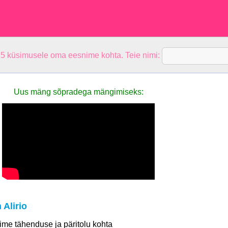
 5 küsimusele oma eesnime kohta. Teie nimi:
Uus mäng sõpradega mängimiseks:
Alirio
 nime tähenduse ja päritolu kohta