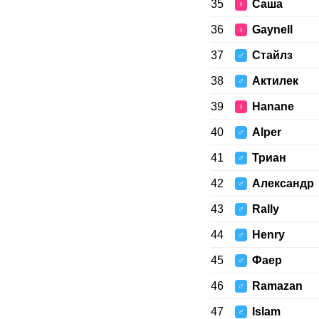
35
Саша
♀
36
Gaynell
♀
37
Стайлз
♂
38
Актилек
♂
39
Hanane
♀
40
Alper
♂
41
Триан
♂
42
Александр
♂
43
Rally
♂
44
Henry
♂
45
Фаер
♂
46
Ramazan
♂
47
Islam
♂