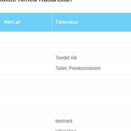
Nimi
Tähendus
Teedel riik
Tailor. Perekonnanimi
teemant