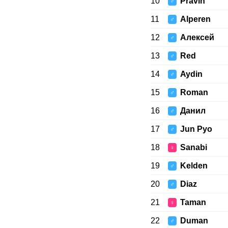
10
Pravin
♂
11
Alperen
♂
12
Алексей
♂
13
Red
♂
14
Aydin
♂
15
Roman
♂
16
Данил
♂
17
Jun Pyo
♂
18
Sanabi
♀
19
Kelden
♂
20
Diaz
♂
21
Taman
♀
22
Duman
♂