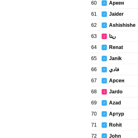
60
Аркен
♂
61
Jaider
♂
62
Ashishishe
♂
63
ريتا
♀
64
Renat
♂
65
Janik
♂
66
فادي
♂
67
Арсен
♂
68
Jardo
♀
69
Azad
♂
70
Артур
♂
71
Rohit
♂
72
John
♂