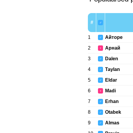
#
♂
1
Айторе
♂
2
Арнай
♀
3
Dalen
♂
4
Taylan
♂
5
Eldar
♂
6
Madi
♀
7
Erhan
♂
8
Otabek
♂
9
Almas
♂