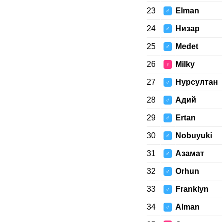
23
Elman
♂
24
Низар
♂
25
Medet
♂
26
Milky
♀
27
Нурсултан
♂
28
Адий
♂
29
Ertan
♂
30
Nobuyuki
♂
31
Азамат
♂
32
Orhun
♂
33
Franklyn
♂
34
Alman
♂