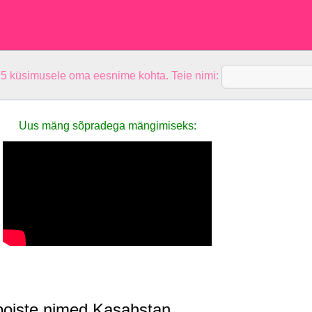
 5 küsimusele oma eesnime kohta. Teie nimi:
Uus mäng sõpradega mängimiseks:
poiste nimed Kasahstan