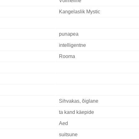
Võimeline
Kangelaslik Mystic
punapea
intelligentne
Rooma
Sihvakas, õiglane
ta kand käepide
Aed
suitsune