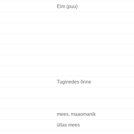
Elm (puu)
Tuginedes õnne
mees, maaomanik
üllas mees