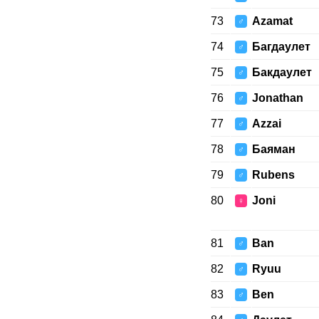
73
Azamat
♂
74
Багдаулет
♂
75
Бакдаулет
♂
76
Jonathan
♂
77
Azzai
♂
78
Баяман
♂
79
Rubens
♂
80
Joni
♀
81
Ban
♂
82
Ryuu
♂
83
Ben
♂