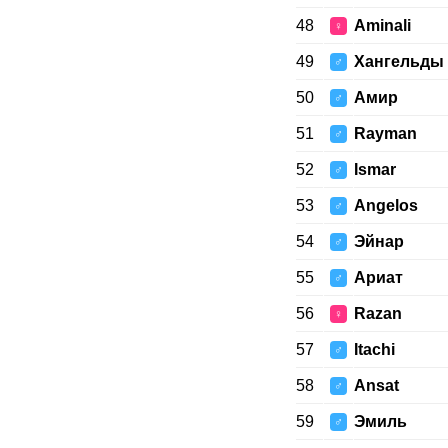
48
Aminali
♀
49
Хангельды
♂
50
Амир
♂
51
Rayman
♂
52
Ismar
♂
53
Angelos
♂
54
Эйнар
♂
55
Ариат
♂
56
Razan
♀
57
Itachi
♂
58
Ansat
♂
59
Эмиль
♂