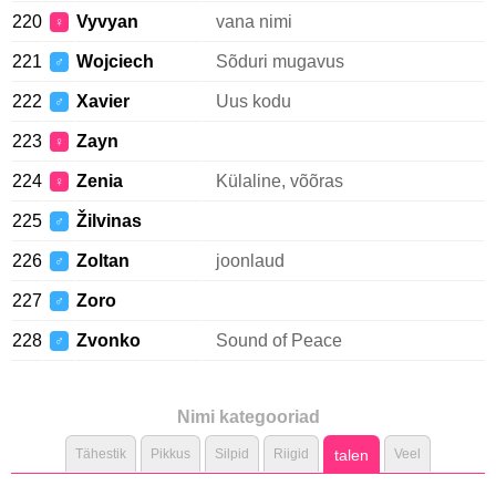
220
Vyvyan
vana nimi
♀
221
Wojciech
Sõduri mugavus
♂
222
Xavier
Uus kodu
♂
223
Zayn
♀
224
Zenia
Külaline, võõras
♀
225
Žilvinas
♂
226
Zoltan
joonlaud
♂
227
Zoro
♂
228
Zvonko
Sound of Peace
♂
Nimi kategooriad
Tähestik
Pikkus
Silpid
Riigid
talen
Veel