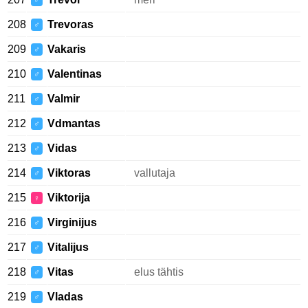
♂
208
Trevoras
♂
209
Vakaris
♂
210
Valentinas
♂
211
Valmir
♂
212
Vdmantas
♂
213
Vidas
♂
214
Viktoras
vallutaja
♂
215
Viktorija
♀
216
Virginijus
♂
217
Vitalijus
♂
218
Vitas
elus tähtis
♂
219
Vladas
♂