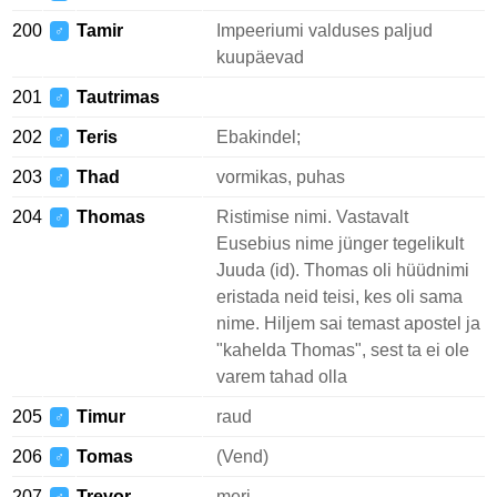
200
Tamir
Impeeriumi valduses paljud
♂
kuupäevad
201
Tautrimas
♂
202
Teris
Ebakindel;
♂
203
Thad
vormikas, puhas
♂
204
Thomas
Ristimise nimi. Vastavalt
♂
Eusebius nime jünger tegelikult
Juuda (id). Thomas oli hüüdnimi
eristada neid teisi, kes oli sama
nime. Hiljem sai temast apostel ja
"kahelda Thomas", sest ta ei ole
varem tahad olla
205
Timur
raud
♂
206
Tomas
(Vend)
♂
207
Trevor
meri