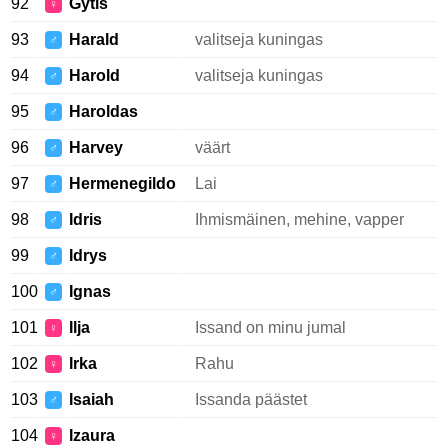
92
Gytis
♀
93
Harald
valitseja kuningas
♂
94
Harold
valitseja kuningas
♂
95
Haroldas
♂
96
Harvey
väärt
♂
97
Hermenegildo
Lai
♂
98
Idris
Ihmismäinen, mehine, vapper
♂
99
Idrys
♂
100
Ignas
♂
101
Ilja
Issand on minu jumal
♀
102
Irka
Rahu
♀
103
Isaiah
Issanda päästet
♂
104
Izaura
♀