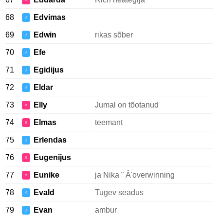
♀
68
Edvimas
♂
69
Edwin
rikas sõber
♂
70
Efe
♂
71
Egidijus
♂
72
Eldar
♂
73
Elly
Jumal on tõotanud
♀
74
Elmas
teemant
♀
75
Erlendas
♂
76
Eugenijus
♀
77
Eunike
ja Nika ¨ Â'overwinning
♀
78
Evald
Tugev seadus
♂
79
Evan
ambur
♂