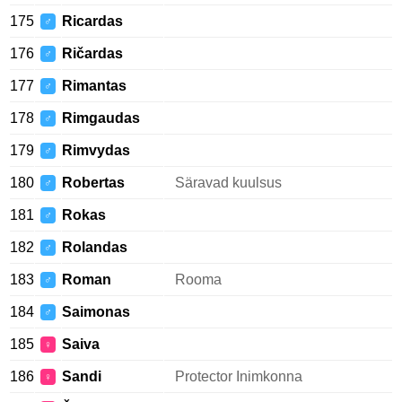
175
Ricardas
♂
176
Ričardas
♂
177
Rimantas
♂
178
Rimgaudas
♂
179
Rimvydas
♂
180
Robertas
Säravad kuulsus
♂
181
Rokas
♂
182
Rolandas
♂
183
Roman
Rooma
♂
184
Saimonas
♂
185
Saiva
♀
186
Sandi
Protector Inimkonna
♀