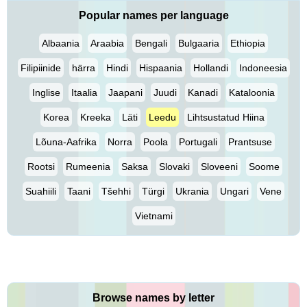
Popular names per language
Albaania
Araabia
Bengali
Bulgaaria
Ethiopia
Filipiinide
härra
Hindi
Hispaania
Hollandi
Indoneesia
Inglise
Itaalia
Jaapani
Juudi
Kanadi
Kataloonia
Korea
Kreeka
Läti
Leedu
Lihtsustatud Hiina
Lõuna-Aafrika
Norra
Poola
Portugali
Prantsuse
Rootsi
Rumeenia
Saksa
Slovaki
Sloveeni
Soome
Suahiili
Taani
Tšehhi
Türgi
Ukrania
Ungari
Vene
Vietnami
Browse names by letter