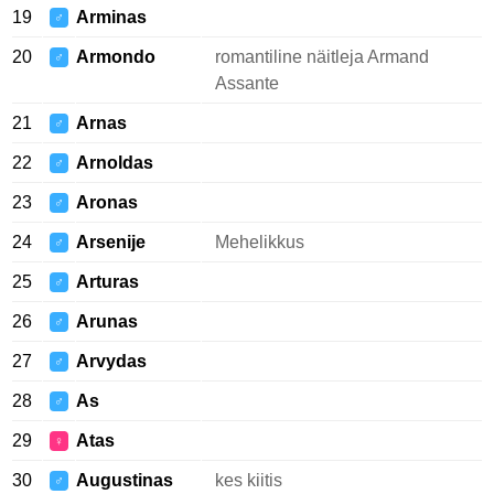
19
Arminas
♂
20
Armondo
romantiline näitleja Armand
♂
Assante
21
Arnas
♂
22
Arnoldas
♂
23
Aronas
♂
24
Arsenije
Mehelikkus
♂
25
Arturas
♂
26
Arunas
♂
27
Arvydas
♂
28
As
♂
29
Atas
♀
30
Augustinas
kes kiitis
♂