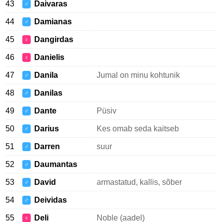
43
Daivaras
♂
44
Damianas
♂
45
Dangirdas
♀
46
Danielis
♀
47
Danila
Jumal on minu kohtunik
♂
48
Danilas
♂
49
Dante
Püsiv
♂
50
Darius
Kes omab seda kaitseb
♂
51
Darren
suur
♂
52
Daumantas
♂
53
David
armastatud, kallis, sõber
♂
54
Deividas
♂
55
Deli
Noble (aadel)
♀