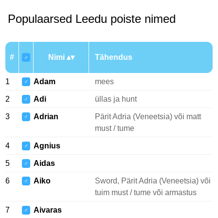
Populaarsed Leedu poiste nimed
#
Nimi
Tähendus
♂
1
Adam
mees
♂
2
Adi
üllas ja hunt
♂
3
Adrian
Pärit Adria (Veneetsia) või matt
♂
must / tume
4
Agnius
♂
5
Aidas
♂
6
Aiko
Sword, Pärit Adria (Veneetsia) või
♂
tuim must / tume või armastus
7
Aivaras
♂