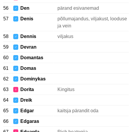
56
Den
pärand esivanemad
♂
57
Denis
põllumajandus, viljakust, looduse
♂
ja vein
58
Dennis
viljakus
♂
59
Devran
♂
60
Domantas
♂
61
Domas
♂
62
Dominykas
♂
63
Dorita
Kingitus
♀
64
Dreik
♂
65
Edgar
kaitsja pärandit oda
♂
66
Edgaras
♂
67
Eduarda
Rich heategija