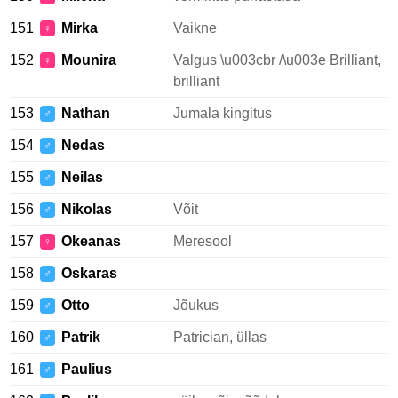
151
Mirka
Vaikne
♀
152
Mounira
Valgus \u003cbr /\u003e Brilliant,
♀
brilliant
153
Nathan
Jumala kingitus
♂
154
Nedas
♂
155
Neilas
♂
156
Nikolas
Võit
♂
157
Okeanas
Meresool
♀
158
Oskaras
♂
159
Otto
Jõukus
♂
160
Patrik
Patrician, üllas
♂
161
Paulius
♂