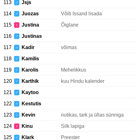
113
Jsjs
♂
114
Juozas
Võib Issand lisada
♂
115
Justina
Õiglane
♀
116
Justinas
♂
117
Kadir
võimas
♂
118
Kamilis
♂
119
Karolis
Mehelikkus
♂
120
Karthik
kuu Hindu kalender
♂
121
Kaytoo
♂
122
Kestutis
♂
123
Kevin
nutikas, tark ja üllas sünniga
♂
124
Kinu
Silk lapiga
♀
125
Klark
Preester
♂