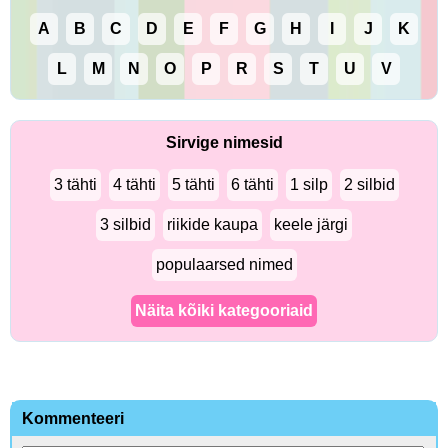
A
B
C
D
E
F
G
H
I
J
K
L
M
N
O
P
R
S
T
U
V
Sirvige nimesid
3 tähti
4 tähti
5 tähti
6 tähti
1 silp
2 silbid
3 silbid
riikide kaupa
keele järgi
populaarsed nimed
Näita kõiki kategooriaid
Kommenteeri