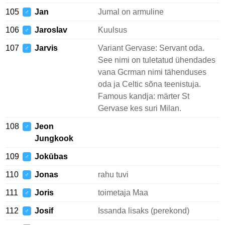
105
Jan
Jumal on armuline
♂
106
Jaroslav
Kuulsus
♂
107
Jarvis
Variant Gervase: Servant oda.
♂
See nimi on tuletatud ühendades
vana Gcrman nimi tähenduses
oda ja Celtic sõna teenistuja.
Famous kandja: märter St
Gervase kes suri Milan.
108
Jeon
♂
Jungkook
109
Jokūbas
♂
110
Jonas
rahu tuvi
♂
111
Joris
toimetaja Maa
♂
112
Josif
Issanda lisaks (perekond)
♂