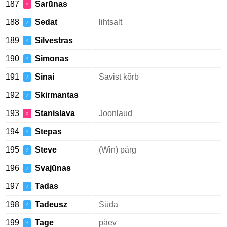
187
Šarūnas
♀
188
Sedat
lihtsalt
♂
189
Silvestras
♂
190
Simonas
♂
191
Sinai
Savist kõrb
♂
192
Skirmantas
♂
193
Stanislava
Joonlaud
♀
194
Stepas
♂
195
Steve
(Win) pärg
♂
196
Svajūnas
♂
197
Tadas
♂
198
Tadeusz
Süda
♂
199
Tage
päev
♂