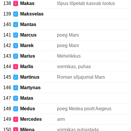
138
Makas
lõpus lõpetab kasvab lootus
♀
139
Maksvelas
♂
140
Mantas
♂
141
Marcus
poeg Mars
♂
142
Marek
poeg Mars
♂
143
Marius
Mehelikkus
♂
144
Marlis
vormikas, puhas
♀
145
Martinus
Roman sõjajumal Mars
♂
146
Martynas
♂
147
Matas
♂
148
Medus
poeg Medea poolt Aegeus
♂
149
Mercedes
arm
♀
150
Milena
vormikas puhastada
♀