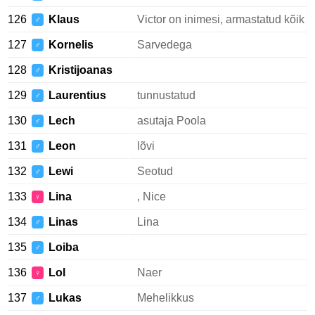
126
Klaus
Victor on inimesi, armastatud kõik
♂
127
Kornelis
Sarvedega
♂
128
Kristijoanas
♂
129
Laurentius
tunnustatud
♂
130
Lech
asutaja Poola
♂
131
Leon
lõvi
♂
132
Lewi
Seotud
♂
133
Lina
, Nice
♀
134
Linas
Lina
♂
135
Loiba
♂
136
Lol
Naer
♀
137
Lukas
Mehelikkus
♂