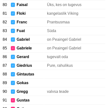
80
Faisal
Üks, kes on tugevus
♂
81
Floki
kangelaslik Viking
♂
82
Franc
Prantsusmaa
♂
83
Fuat
Süda
♂
84
Gabriel
on Peaingel Gabriel
♂
85
Gabriele
on Peaingel Gabriel
♀
86
Gerard
tugevalt oda
♂
87
Giedrius
Pure, rahulikus
♂
88
Gintautas
♂
89
Gokas
♂
90
Gregg
valvsa teade
♂
91
Gustas
♀