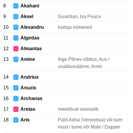
8
Akahani
♂
9
Aksel
Guardian, Isa Peace
♂
10
Alexandru
kaitsja inimesed
♂
11
Algirdas
♂
12
Almantas
♀
13
Amine
Inge Põnev võitlus, Aus /
♂
usaldusväärne, Amin
14
Andrius
♂
15
Anuzis
♂
16
Archanas
♂
17
Aretas
meeldivat vooruslik
♀
18
Aris
Pärit Adria (Veneetsia) või tuim
♂
must / tume või Male / Dapper