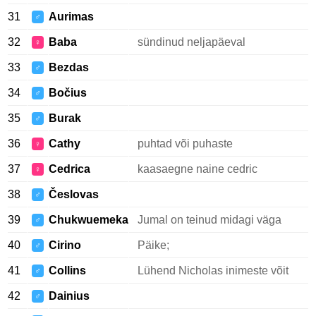
31
Aurimas
♂
32
Baba
sündinud neljapäeval
♀
33
Bezdas
♂
34
Bočius
♂
35
Burak
♂
36
Cathy
puhtad või puhaste
♀
37
Cedrica
kaasaegne naine cedric
♀
38
Česlovas
♂
39
Chukwuemeka
Jumal on teinud midagi väga
♂
40
Cirino
Päike;
♂
41
Collins
Lühend Nicholas inimeste võit
♂
42
Dainius
♂