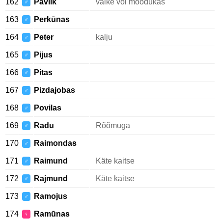
162
Pavlik
väike või mõõdukas
♂
163
Perkūnas
♂
164
Peter
kalju
♂
165
Pijus
♂
166
Pitas
♂
167
Pizdajobas
♂
168
Povilas
♂
169
Radu
Rõõmuga
♂
170
Raimondas
♂
171
Raimund
Käte kaitse
♂
172
Rajmund
Käte kaitse
♂
173
Ramojus
♂
174
Ramūnas
♀