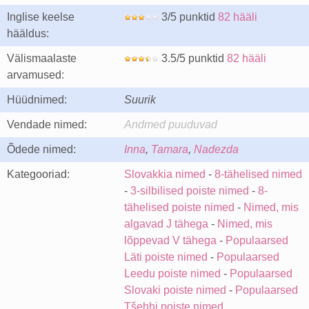
Inglise keelse
3/5 punktid
82 hääli
hääldus:
Välismaalaste
3.5/5 punktid
82 hääli
arvamused:
Hüüdnimed:
Suurik
Vendade nimed:
Andmed puuduvad
Õdede nimed:
Inna
,
Tamara
,
Nadezda
Kategooriad:
Slovakkia nimed
-
8-tähelised nimed
-
3-silbilised poiste nimed
-
8-
tähelised poiste nimed
-
Nimed, mis
algavad J tähega
-
Nimed, mis
lõppevad V tähega
-
Populaarsed
Läti poiste nimed
-
Populaarsed
Leedu poiste nimed
-
Populaarsed
Slovaki poiste nimed
-
Populaarsed
Tšehhi poiste nimed