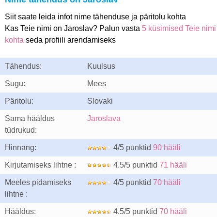
Siit saate leida infot nime tähenduse ja päritolu kohta
Kas Teie nimi on Jaroslav? Palun vasta
5 küsimised Teie nimi
kohta
seda profiili arendamiseks
Tähendus:
Kuulsus
Sugu:
Mees
Päritolu:
Slovaki
Sama hääldus
Jaroslava
tüdrukud:
Hinnang:
4/5 punktid
90 hääli
Kirjutamiseks lihtne :
4.5/5 punktid
71 hääli
Meeles pidamiseks
4/5 punktid
70 hääli
lihtne :
Hääldus:
4.5/5 punktid
70 hääli