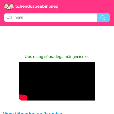
Uus mäng sõpradega mängimiseks:
Nime tähendus on Jaroslav