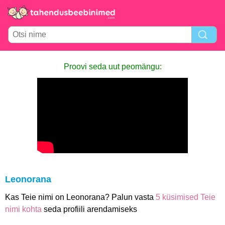
Proovi seda uut peomängu:
Leonorana
Kas Teie nimi on Leonorana? Palun vasta
5 küsimised Teie
nimi kohta
seda profiili arendamiseks