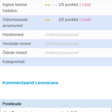
Inglise keelse
2/5 punktid
1 hääli
hääldus:
Välismaalaste
2/5 punktid
1 hääli
arvamused:
Hüüdnimed:
Andmed puuduvad
Vendade nimed:
Andmed puuduvad
Õdede nimed:
Andmed puuduvad
Kategooriad:
Kommentaarid Leonorana
Postiteade