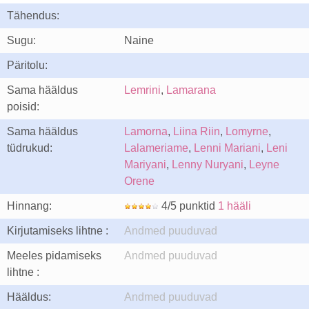
Tähendus:
Sugu:
Naine
Päritolu:
Sama hääldus
Lemrini
,
Lamarana
poisid:
Sama hääldus
Lamorna
,
Liina Riin
,
Lomyrne
,
tüdrukud:
Lalameriame
,
Lenni Mariani
,
Leni
Mariyani
,
Lenny Nuryani
,
Leyne
Orene
Hinnang:
4/5 punktid
1 hääli
Kirjutamiseks lihtne :
Andmed puuduvad
Meeles pidamiseks
Andmed puuduvad
lihtne :
Hääldus:
Andmed puuduvad