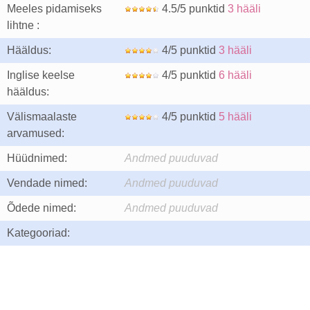
Meeles pidamiseks
4.5/5 punktid
3 hääli
lihtne :
Hääldus:
4/5 punktid
3 hääli
Inglise keelse
4/5 punktid
6 hääli
hääldus:
Välismaalaste
4/5 punktid
5 hääli
arvamused:
Hüüdnimed:
Andmed puuduvad
Vendade nimed:
Andmed puuduvad
Õdede nimed:
Andmed puuduvad
Kategooriad: