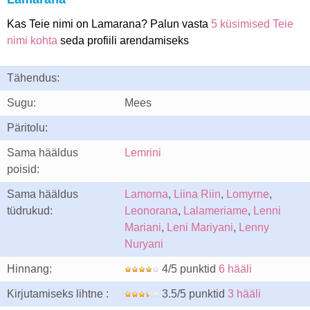
Kas Teie nimi on Lamarana? Palun vasta
5 küsimised Teie
nimi kohta
seda profiili arendamiseks
Tähendus:
Sugu:
Mees
Päritolu:
Sama hääldus
Lemrini
poisid:
Sama hääldus
Lamorna
,
Liina Riin
,
Lomyrne
,
tüdrukud:
Leonorana
,
Lalameriame
,
Lenni
Mariani
,
Leni Mariyani
,
Lenny
Nuryani
Hinnang:
4/5 punktid
6 hääli
Kirjutamiseks lihtne :
3.5/5 punktid
3 hääli