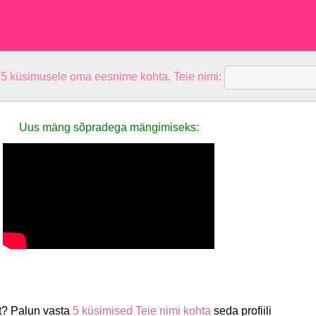
 5 küsimusele oma eesnime kohta. Teie nimi:
Uus mäng sõpradega mängimiseks:
t? Palun vasta
5 küsimised Teie nimi kohta
seda profiili