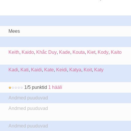
Mees
Keith
,
Kaido
,
Khắc Duy
,
Kade
,
Kouta
,
Kiet
,
Kody
,
Kaito
Kadi
,
Kati
,
Kaidi
,
Kate
,
Keidi
,
Katya
,
Koit
,
Katy
1/5 punktid
1 hääli
Andmed puuduvad
Andmed puuduvad
Andmed puuduvad