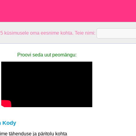
 5 küsimusele oma eesnime kohta. Teie nimi:
Proovi seda uut peomängu:
n Kody
 nime tähenduse ja päritolu kohta