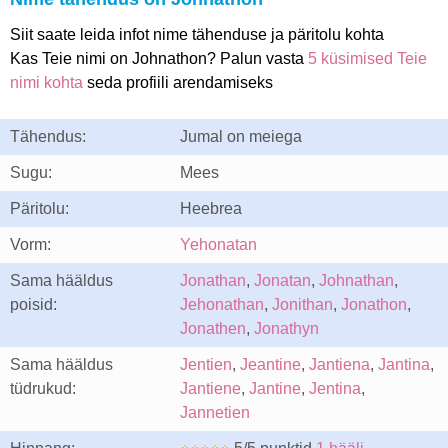
Siit saate leida infot nime tähenduse ja päritolu kohta
Kas Teie nimi on Johnathon? Palun vasta
5 küsimised Teie
nimi kohta
seda profiili arendamiseks
Tähendus:
Jumal on meiega
Sugu:
Mees
Päritolu:
Heebrea
Vorm:
Yehonatan
Sama hääldus
Jonathan
,
Jonatan
,
Johnathan
,
poisid:
Jehonathan
,
Jonithan
,
Jonathon
,
Jonathen
,
Jonathyn
Sama hääldus
Jentien
,
Jeantine
,
Jantiena
,
Jantina
,
tüdrukud:
Jantiene
,
Jantine
,
Jentina
,
Jannetien