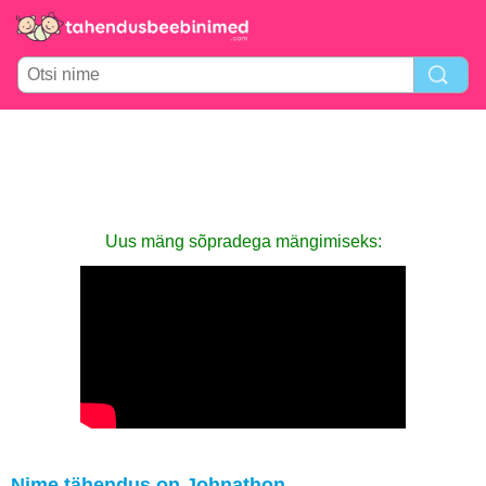
Uus mäng sõpradega mängimiseks:
Nime tähendus on Johnathon