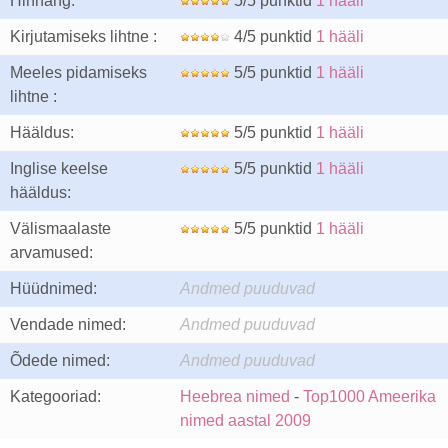
Hinnang:
5/5 punktid
1 hääli
Kirjutamiseks lihtne :
4/5 punktid
1 hääli
Meeles pidamiseks
5/5 punktid
1 hääli
lihtne :
Hääldus:
5/5 punktid
1 hääli
Inglise keelse
5/5 punktid
1 hääli
hääldus:
Välismaalaste
5/5 punktid
1 hääli
arvamused:
Hüüdnimed:
Andmed puuduvad
Vendade nimed:
Andmed puuduvad
Õdede nimed:
Andmed puuduvad
Kategooriad:
Heebrea nimed
-
Top1000 Ameerika
nimed aastal 2009