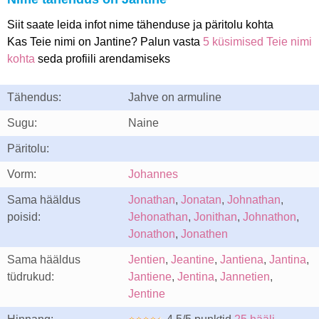
Siit saate leida infot nime tähenduse ja päritolu kohta
Kas Teie nimi on Jantine? Palun vasta
5 küsimised Teie nimi
kohta
seda profiili arendamiseks
Tähendus:
Jahve on armuline
Sugu:
Naine
Päritolu:
Vorm:
Johannes
Sama hääldus
Jonathan
,
Jonatan
,
Johnathan
,
poisid:
Jehonathan
,
Jonithan
,
Johnathon
,
Jonathon
,
Jonathen
Sama hääldus
Jentien
,
Jeantine
,
Jantiena
,
Jantina
,
tüdrukud:
Jantiene
,
Jentina
,
Jannetien
,
Jentine