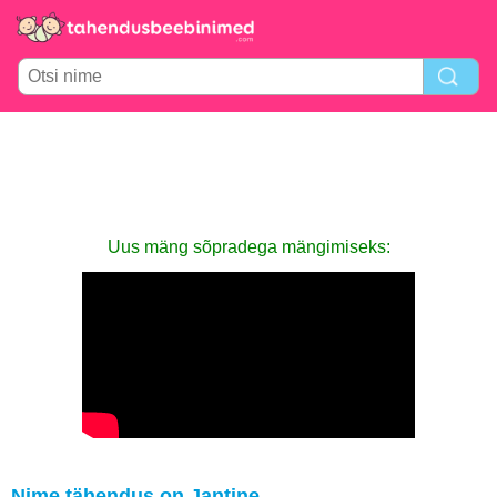
Uus mäng sõpradega mängimiseks:
Nime tähendus on Jantine