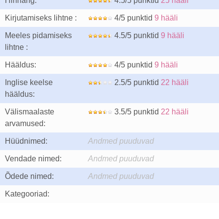
Hinnang:
4.5/5 punktid
25 hääli
Kirjutamiseks lihtne :
4/5 punktid
9 hääli
Meeles pidamiseks
4.5/5 punktid
9 hääli
lihtne :
Hääldus:
4/5 punktid
9 hääli
Inglise keelse
2.5/5 punktid
22 hääli
hääldus:
Välismaalaste
3.5/5 punktid
22 hääli
arvamused:
Hüüdnimed:
Andmed puuduvad
Vendade nimed:
Andmed puuduvad
Õdede nimed:
Andmed puuduvad
Kategooriad: