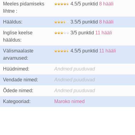
Meeles pidamiseks
4.5/5 punktid
8 hääli
lihtne :
Hääldus:
3.5/5 punktid
8 hääli
Inglise keelse
3/5 punktid
11 hääli
hääldus:
Välismaalaste
4.5/5 punktid
11 hääli
arvamused:
Hüüdnimed:
Andmed puuduvad
Vendade nimed:
Andmed puuduvad
Õdede nimed:
Andmed puuduvad
Kategooriad:
Maroko nimed