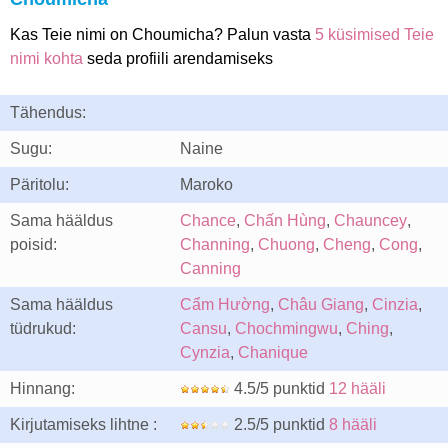
Kas Teie nimi on Choumicha? Palun vasta
5 küsimised Teie
nimi kohta
seda profiili arendamiseks
Tähendus:
Sugu:
Naine
Päritolu:
Maroko
Sama hääldus
Chance
,
Chấn Hùng
,
Chauncey
,
poisid:
Channing
,
Chuong
,
Cheng
,
Cong
,
Canning
Sama hääldus
Cẩm Hường
,
Châu Giang
,
Cinzia
,
tüdrukud:
Cansu
,
Chochmingwu
,
Ching
,
Cynzia
,
Chanique
Hinnang:
4.5/5 punktid
12 hääli
Kirjutamiseks lihtne :
2.5/5 punktid
8 hääli