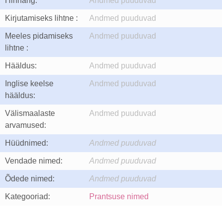
Hinnang:
Andmed puuduvad
Kirjutamiseks lihtne :
Andmed puuduvad
Meeles pidamiseks
Andmed puuduvad
lihtne :
Hääldus:
Andmed puuduvad
Inglise keelse
Andmed puuduvad
hääldus:
Välismaalaste
Andmed puuduvad
arvamused:
Hüüdnimed:
Andmed puuduvad
Vendade nimed:
Andmed puuduvad
Õdede nimed:
Andmed puuduvad
Kategooriad:
Prantsuse nimed