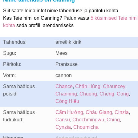
Siit saate leida infot nime tähenduse ja päritolu kohta
Kas Teie nimi on Canning? Palun vasta
5 küsimised Teie nimi
kohta
seda profiili arendamiseks
Tähendus:
ametlik kirik
Sugu:
Mees
Päritolu:
Prantsuse
Vorm:
cannon
Sama hääldus
Chance
,
Chấn Hùng
,
Chauncey
,
poisid:
Channing
,
Chuong
,
Cheng
,
Cong
,
Công Hiếu
Sama hääldus
Cẩm Hường
,
Châu Giang
,
Cinzia
,
tüdrukud:
Cansu
,
Chochmingwu
,
Ching
,
Cynzia
,
Choumicha