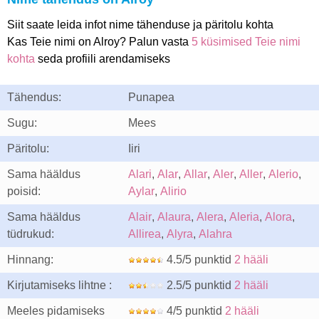
Siit saate leida infot nime tähenduse ja päritolu kohta
Kas Teie nimi on Alroy? Palun vasta
5 küsimised Teie nimi
kohta
seda profiili arendamiseks
Tähendus:
Punapea
Sugu:
Mees
Päritolu:
Iiri
Sama hääldus
Alari
,
Alar
,
Allar
,
Aler
,
Aller
,
Alerio
,
poisid:
Aylar
,
Alirio
Sama hääldus
Alair
,
Alaura
,
Alera
,
Aleria
,
Alora
,
tüdrukud:
Allirea
,
Alyra
,
Alahra
Hinnang:
4.5/5 punktid
2 hääli
Kirjutamiseks lihtne :
2.5/5 punktid
2 hääli
Meeles pidamiseks
4/5 punktid
2 hääli