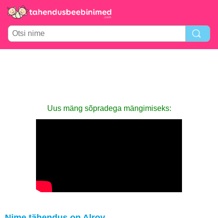
Uus mäng sõpradega mängimiseks:
Nime tähendus on Alroy