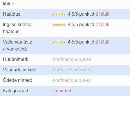
lihtne :
Hääldus:
4.5/5 punktid
2 hääli
Inglise keelse
4.5/5 punktid
2 hääli
hääldus:
Välismaalaste
4.5/5 punktid
2 hääli
arvamused:
Hüüdnimed:
Andmed puuduvad
Vendade nimed:
Andmed puuduvad
Õdede nimed:
Andmed puuduvad
Kategooriad:
Iiri nimed