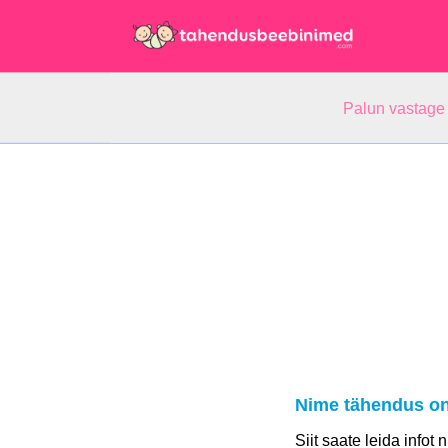
Palun vastage
Nime tähendus on
Siit saate leida infot