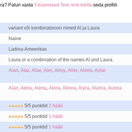
ura? Palun vasta
5 küsimised Teie nimi kohta
seda profiili
variant või kombinatsioon nimed Al ja Laura
Naine
Ladina-Ameerikas
Laura or a combination of the names Al and Laura.
Alari
,
Alar
,
Allar
,
Aler
,
Alroy
,
Aller
,
Alerio
,
Aylar
Alair
,
Alera
,
Aleria
,
Alora
,
Allirea
,
Alyra
,
Alahra
,
Aulora
5/5 punktid
2 hääli
5/5 punktid
1 hääli
5/5 punktid
1 hääli