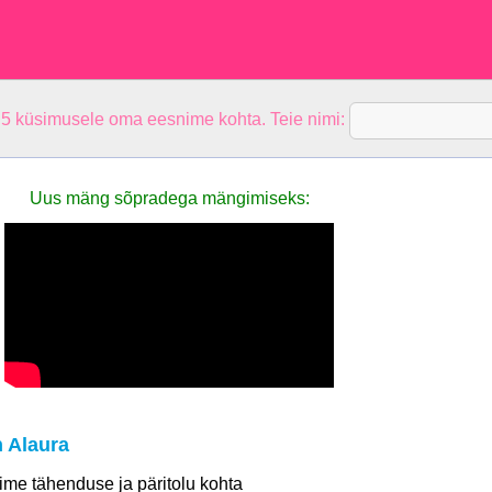
 5 küsimusele oma eesnime kohta. Teie nimi:
Uus mäng sõpradega mängimiseks:
 Alaura
 nime tähenduse ja päritolu kohta