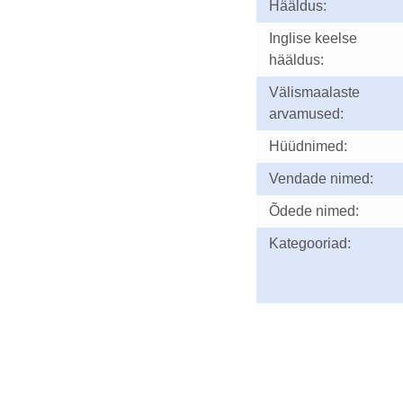
Hääldus:
Inglise keelse
hääldus:
Välismaalaste
arvamused:
Hüüdnimed:
Vendade nimed:
Õdede nimed:
Kategooriad: