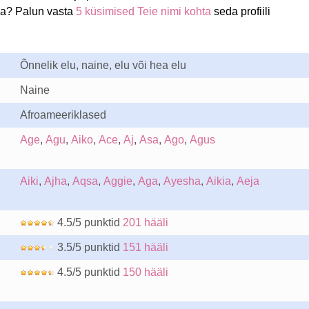
ha? Palun vasta
5 küsimised Teie nimi kohta
seda profiili
Õnnelik elu, naine, elu või hea elu
Naine
Afroameeriklased
Age
,
Agu
,
Aiko
,
Ace
,
Aj
,
Asa
,
Ago
,
Agus
Aiki
,
Ajha
,
Aqsa
,
Aggie
,
Aga
,
Ayesha
,
Aikia
,
Aeja
4.5/5 punktid
201 hääli
3.5/5 punktid
151 hääli
4.5/5 punktid
150 hääli