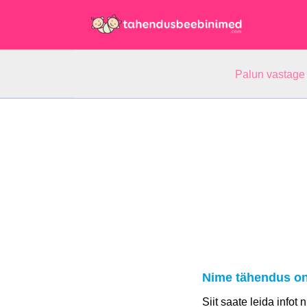
Palun vastage
Nime tähendus on
Siit saate leida infot