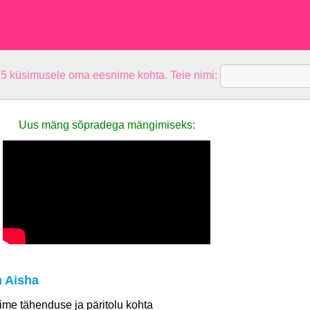
 5 küsimusele oma eesnime kohta. Teie nimi:
Uus mäng sõpradega mängimiseks:
 Aisha
 nime tähenduse ja päritolu kohta