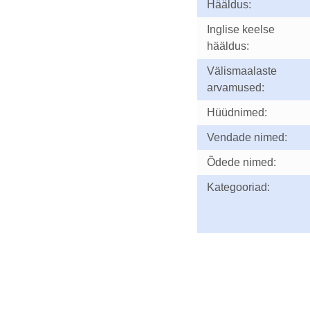
Hääldus:
Inglise keelse
hääldus:
Välismaalaste
arvamused:
Hüüdnimed:
Vendade nimed:
Õdede nimed:
Kategooriad: