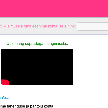
 5 küsimusele oma eesnime kohta. Teie nimi:
Uus mäng sõpradega mängimiseks:
n Asa
 nime tähenduse ja päritolu kohta