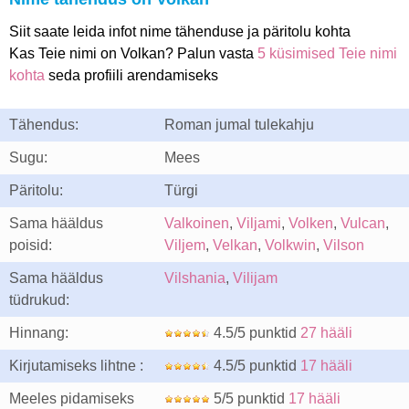
Siit saate leida infot nime tähenduse ja päritolu kohta
Kas Teie nimi on Volkan? Palun vasta
5 küsimised Teie nimi
kohta
seda profiili arendamiseks
Tähendus:
Roman jumal tulekahju
Sugu:
Mees
Päritolu:
Türgi
Sama hääldus
Valkoinen
,
Viljami
,
Volken
,
Vulcan
,
poisid:
Viljem
,
Velkan
,
Volkwin
,
Vilson
Sama hääldus
Vilshania
,
Vilijam
tüdrukud:
Hinnang:
4.5/5 punktid
27 hääli
Kirjutamiseks lihtne :
4.5/5 punktid
17 hääli
Meeles pidamiseks
5/5 punktid
17 hääli