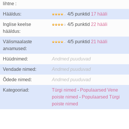
lihtne :
Hääldus:
4/5 punktid
17 hääli
Inglise keelse
4/5 punktid
22 hääli
hääldus:
Välismaalaste
4/5 punktid
21 hääli
arvamused:
Hüüdnimed:
Andmed puuduvad
Vendade nimed:
Andmed puuduvad
Õdede nimed:
Andmed puuduvad
Kategooriad:
Türgi nimed
-
Populaarsed Vene
poiste nimed
-
Populaarsed Türgi
poiste nimed