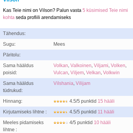
Kas Teie nimi on Vilson? Palun vasta
5 küsimised Teie nimi
kohta
seda profiili arendamiseks
Tähendus:
Sugu:
Mees
Päritolu:
Sama hääldus
Volkan
,
Valkoinen
,
Viljami
,
Volken
,
poisid:
Vulcan
,
Viljem
,
Velkan
,
Volkwin
Sama hääldus
Vilshania
,
Vilijam
tüdrukud:
Hinnang:
4.5/5 punktid
15 hääli
Kirjutamiseks lihtne :
4.5/5 punktid
11 hääli
Meeles pidamiseks
4/5 punktid
10 hääli
lihtne :