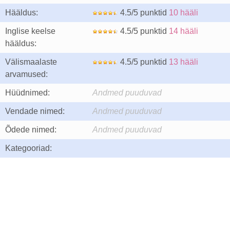
Hääldus:
4.5/5 punktid
10 hääli
Inglise keelse
4.5/5 punktid
14 hääli
hääldus:
Välismaalaste
4.5/5 punktid
13 hääli
arvamused:
Hüüdnimed:
Andmed puuduvad
Vendade nimed:
Andmed puuduvad
Õdede nimed:
Andmed puuduvad
Kategooriad: