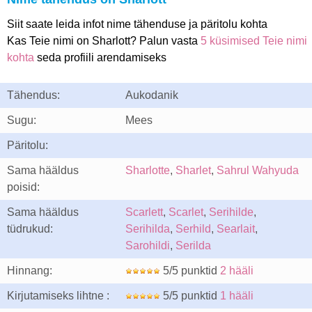
Siit saate leida infot nime tähenduse ja päritolu kohta
Kas Teie nimi on Sharlott? Palun vasta
5 küsimised Teie nimi
kohta
seda profiili arendamiseks
Tähendus:
Aukodanik
Sugu:
Mees
Päritolu:
Sama hääldus
Sharlotte
,
Sharlet
,
Sahrul Wahyuda
poisid:
Sama hääldus
Scarlett
,
Scarlet
,
Serihilde
,
tüdrukud:
Serihilda
,
Serhild
,
Searlait
,
Sarohildi
,
Serilda
Hinnang:
5/5 punktid
2 hääli
Kirjutamiseks lihtne :
5/5 punktid
1 hääli