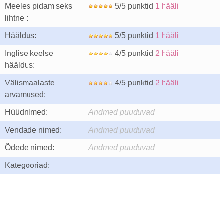
Meeles pidamiseks
5/5 punktid
1 hääli
lihtne :
Hääldus:
5/5 punktid
1 hääli
Inglise keelse
4/5 punktid
2 hääli
hääldus:
Välismaalaste
4/5 punktid
2 hääli
arvamused:
Hüüdnimed:
Andmed puuduvad
Vendade nimed:
Andmed puuduvad
Õdede nimed:
Andmed puuduvad
Kategooriad: