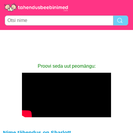
Proovi seda uut peomängu:
Nime tähendus on Sharlott