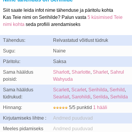
Siit saate leida infot nime tähenduse ja päritolu kohta
Kas Teie nimi on Serihilde? Palun vasta
5 küsimised Teie
nimi kohta
seda profiili arendamiseks
Tähendus:
Relvastatud võitlust tüdruk
Sugu:
Naine
Päritolu:
Saksa
Sama hääldus
Sharlott
,
Sharlotte
,
Sharlet
,
Sahrul
poisid:
Wahyuda
Sama hääldus
Scarlett
,
Scarlet
,
Serihilda
,
Serhild
,
tüdrukud:
Searlait
,
Sarohildi
,
Serilda
,
Serhilda
Hinnang:
5/5 punktid
1 hääli
Kirjutamiseks lihtne :
Andmed puuduvad
Meeles pidamiseks
Andmed puuduvad