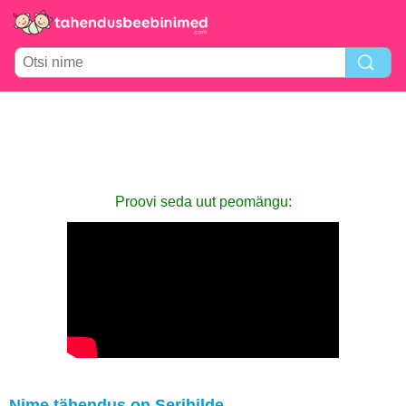
Proovi seda uut peomängu:
Nime tähendus on Serihilde