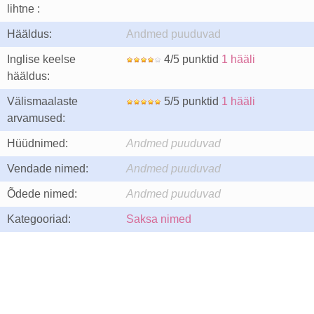
lihtne :
Hääldus:
Andmed puuduvad
Inglise keelse
4/5 punktid
1 hääli
hääldus:
Välismaalaste
5/5 punktid
1 hääli
arvamused:
Hüüdnimed:
Andmed puuduvad
Vendade nimed:
Andmed puuduvad
Õdede nimed:
Andmed puuduvad
Kategooriad:
Saksa nimed