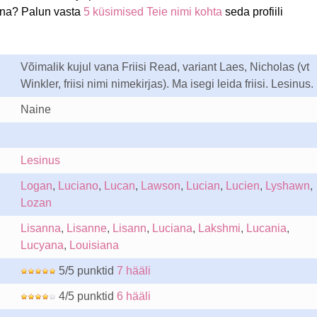
ina? Palun vasta
5 küsimised Teie nimi kohta
seda profiili
Võimalik kujul vana Friisi Read, variant Laes, Nicholas (vt
Winkler, friisi nimi nimekirjas). Ma isegi leida friisi. Lesinus.
Naine
Lesinus
Logan
,
Luciano
,
Lucan
,
Lawson
,
Lucian
,
Lucien
,
Lyshawn
,
Lozan
Lisanna
,
Lisanne
,
Lisann
,
Luciana
,
Lakshmi
,
Lucania
,
Lucyana
,
Louisiana
5/5 punktid
7 hääli
4/5 punktid
6 hääli