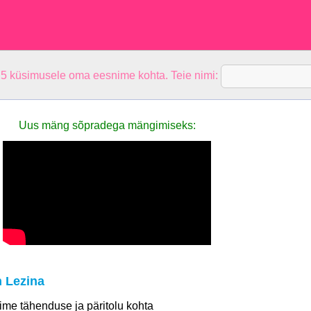
 5 küsimusele oma eesnime kohta. Teie nimi:
Uus mäng sõpradega mängimiseks:
 Lezina
 nime tähenduse ja päritolu kohta