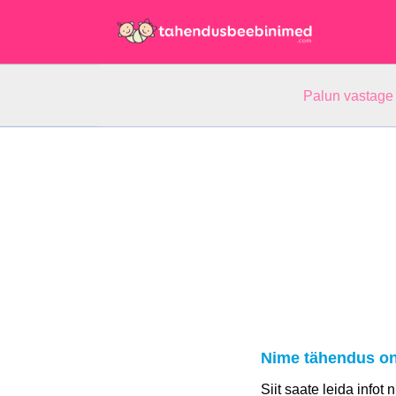
Palun vastage
Nime tähendus on
Siit saate leida infot