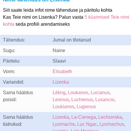
Siit saate leida infot nime tähenduse ja päritolu kohta
Kas Teie nimi on Lisenka? Palun vasta
5 küsimised Teie nimi
kohta
seda profiili arendamiseks
Tähendus:
Jumal on tõotanud
Sugu:
Naine
Päritolu:
Slaavi
Vorm:
Elisabeth
Variandid:
Lizenka
Sama hääldus
Lèkng
,
Loukanos
,
Lucianus
,
poisid:
Lesinus
,
Luchienus
,
Lusancio
,
Loukianos
,
Lugienus
Sama hääldus
Lizenka
,
La-Cienega
,
Lechsinska
,
tüdrukud:
Lysimache
,
Lục Ngạc
,
Lysimachus
,