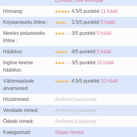
Lysinka
,
Loïs Monique
Hinnang:
4.5/5 punktid
11 hääli
Kirjutamiseks lihtne :
3.5/5 punktid
5 hääli
Meeles pidamiseks
3/5 punktid
5 hääli
lihtne :
Hääldus:
4/5 punktid
5 hääli
Inglise keelse
3/5 punktid
10 hääli
hääldus:
Välismaalaste
4.5/5 punktid
10 hääli
arvamused:
Hüüdnimed:
Andmed puuduvad
Vendade nimed:
Andmed puuduvad
Õdede nimed:
Andmed puuduvad
Kategooriad:
Slaavi nimed