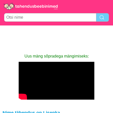
Uus mäng sõpradega mängimiseks:
Nime tähendus on Lisenka