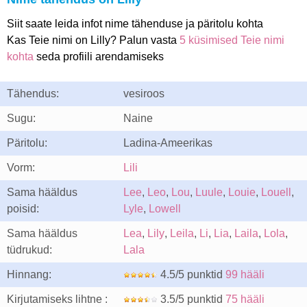
Siit saate leida infot nime tähenduse ja päritolu kohta
Kas Teie nimi on Lilly? Palun vasta
5 küsimised Teie nimi
kohta
seda profiili arendamiseks
Tähendus:
vesiroos
Sugu:
Naine
Päritolu:
Ladina-Ameerikas
Vorm:
Lili
Sama hääldus
Lee
,
Leo
,
Lou
,
Luule
,
Louie
,
Louell
,
poisid:
Lyle
,
Lowell
Sama hääldus
Lea
,
Lily
,
Leila
,
Li
,
Lia
,
Laila
,
Lola
,
tüdrukud:
Lala
Hinnang:
4.5/5 punktid
99 hääli
Kirjutamiseks lihtne :
3.5/5 punktid
75 hääli