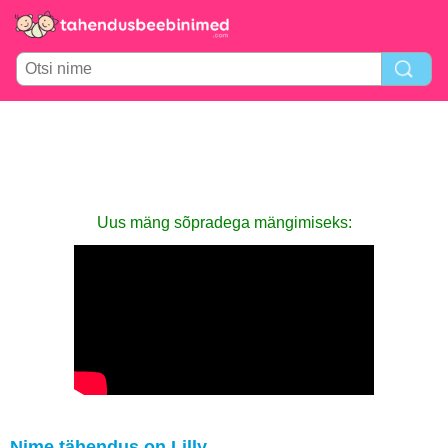
Uus mäng sõpradega mängimiseks:
Nime tähendus on Lilly