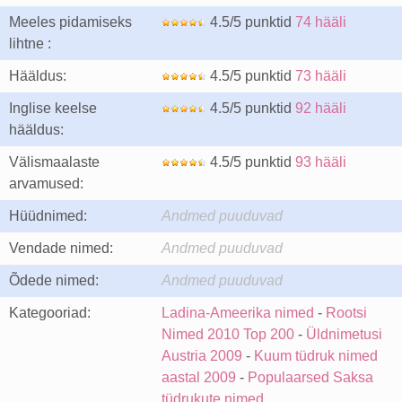
Meeles pidamiseks
4.5/5 punktid
74 hääli
lihtne :
Hääldus:
4.5/5 punktid
73 hääli
Inglise keelse
4.5/5 punktid
92 hääli
hääldus:
Välismaalaste
4.5/5 punktid
93 hääli
arvamused:
Hüüdnimed:
Andmed puuduvad
Vendade nimed:
Andmed puuduvad
Õdede nimed:
Andmed puuduvad
Kategooriad:
Ladina-Ameerika nimed
-
Rootsi
Nimed 2010 Top 200
-
Üldnimetusi
Austria 2009
-
Kuum tüdruk nimed
aastal 2009
-
Populaarsed Saksa
tüdrukute nimed