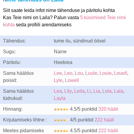
Siit saate leida infot nime tähenduse ja päritolu kohta
Kas Teie nimi on Laila? Palun vasta
5 küsimised Teie nimi
kohta
seda profiili arendamiseks
Tähendus:
tume ilu, sündinud öösel
Sugu:
Naine
Päritolu:
Heebrea
Sama hääldus
Lee
,
Leo
,
Lou
,
Luule
,
Louie
,
Louell
,
poisid:
Lyle
,
Lowell
Sama hääldus
Lea
,
Lily
,
Leila
,
Li
,
Lia
,
Lola
,
Lala
,
tüdrukud:
Layla
Hinnang:
4.5/5 punktid
320 hääli
Kirjutamiseks lihtne :
4/5 punktid
222 hääli
Meeles pidamiseks
4.5/5 punktid
222 hääli