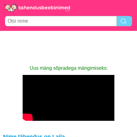
Uus mäng sõpradega mängimiseks:
Nime tähendus on Laila