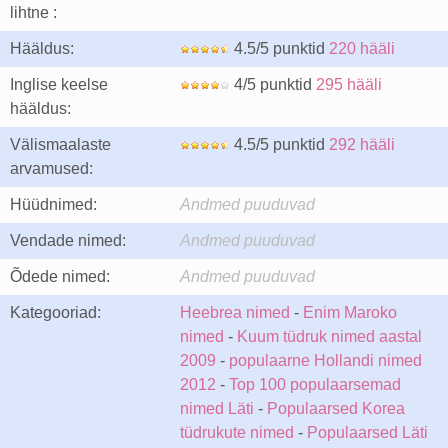
lihtne :
Hääldus:
4.5/5 punktid
220 hääli
Inglise keelse
4/5 punktid
295 hääli
hääldus:
Välismaalaste
4.5/5 punktid
292 hääli
arvamused:
Hüüdnimed:
Andmed puuduvad
Vendade nimed:
Andmed puuduvad
Õdede nimed:
Andmed puuduvad
Kategooriad:
Heebrea nimed
-
Enim Maroko
nimed
-
Kuum tüdruk nimed aastal
2009
-
populaarne Hollandi nimed
2012
-
Top 100 populaarsemad
nimed Läti
-
Populaarsed Korea
tüdrukute nimed
-
Populaarsed Läti