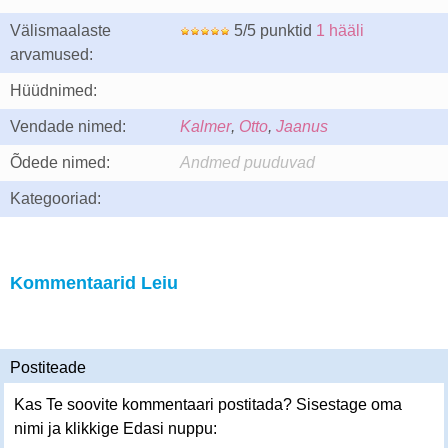
Välismaalaste
5/5 punktid
1 hääli
arvamused:
Hüüdnimed:
Vendade nimed:
Kalmer
,
Otto
,
Jaanus
Õdede nimed:
Andmed puuduvad
Kategooriad:
Kommentaarid Leiu
Postiteade
Kas Te soovite kommentaari postitada? Sisestage oma
nimi ja klikkige Edasi nuppu: