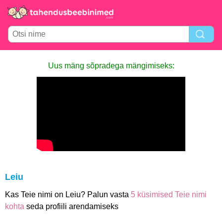
Uus mäng sõpradega mängimiseks:
Leiu
Kas Teie nimi on Leiu? Palun vasta
5 küsimised Teie nimi
kohta
seda profiili arendamiseks