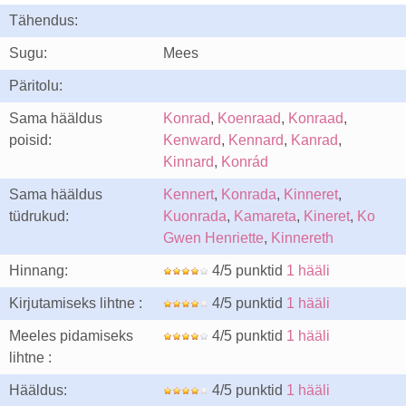
Tähendus:
Sugu:
Mees
Päritolu:
Sama hääldus
Konrad
,
Koenraad
,
Konraad
,
poisid:
Kenward
,
Kennard
,
Kanrad
,
Kinnard
,
Konrád
Sama hääldus
Kennert
,
Konrada
,
Kinneret
,
tüdrukud:
Kuonrada
,
Kamareta
,
Kineret
,
Ko
Gwen Henriette
,
Kinnereth
Hinnang:
4/5 punktid
1 hääli
Kirjutamiseks lihtne :
4/5 punktid
1 hääli
Meeles pidamiseks
4/5 punktid
1 hääli
lihtne :
Hääldus:
4/5 punktid
1 hääli