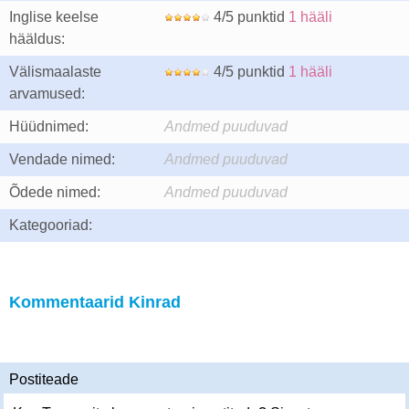
Inglise keelse
4/5 punktid
1 hääli
hääldus:
Välismaalaste
4/5 punktid
1 hääli
arvamused:
Hüüdnimed:
Andmed puuduvad
Vendade nimed:
Andmed puuduvad
Õdede nimed:
Andmed puuduvad
Kategooriad:
Kommentaarid Kinrad
Postiteade