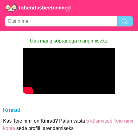
Uus mäng sõpradega mängimiseks:
Kinrad
Kas Teie nimi on Kinrad? Palun vasta
5 küsimised Teie nimi
kohta
seda profiili arendamiseks