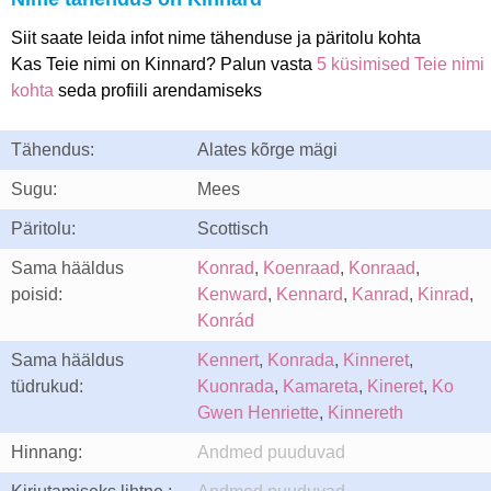
Siit saate leida infot nime tähenduse ja päritolu kohta
Kas Teie nimi on Kinnard? Palun vasta
5 küsimised Teie nimi
kohta
seda profiili arendamiseks
Tähendus:
Alates kõrge mägi
Sugu:
Mees
Päritolu:
Scottisch
Sama hääldus
Konrad
,
Koenraad
,
Konraad
,
poisid:
Kenward
,
Kennard
,
Kanrad
,
Kinrad
,
Konrád
Sama hääldus
Kennert
,
Konrada
,
Kinneret
,
tüdrukud:
Kuonrada
,
Kamareta
,
Kineret
,
Ko
Gwen Henriette
,
Kinnereth
Hinnang:
Andmed puuduvad