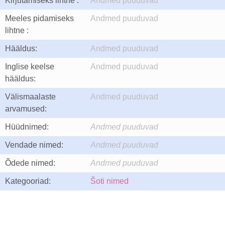
Kirjutamiseks lihtne :
Andmed puuduvad
Meeles pidamiseks
Andmed puuduvad
lihtne :
Hääldus:
Andmed puuduvad
Inglise keelse
Andmed puuduvad
hääldus:
Välismaalaste
Andmed puuduvad
arvamused:
Hüüdnimed:
Andmed puuduvad
Vendade nimed:
Andmed puuduvad
Õdede nimed:
Andmed puuduvad
Kategooriad:
Šoti nimed