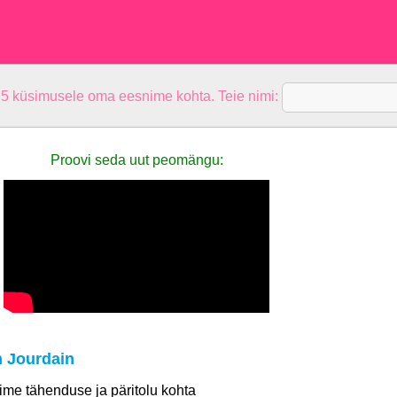
 5 küsimusele oma eesnime kohta. Teie nimi:
Proovi seda uut peomängu:
 Jourdain
 nime tähenduse ja päritolu kohta