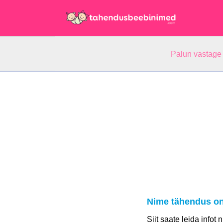
Palun vastage
Nime tähendus on
Siit saate leida infot