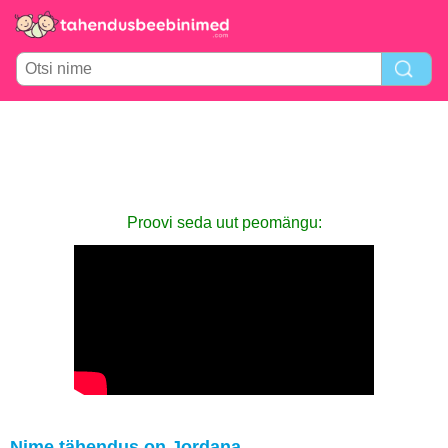
Proovi seda uut peomängu:
Nime tähendus on Jordana