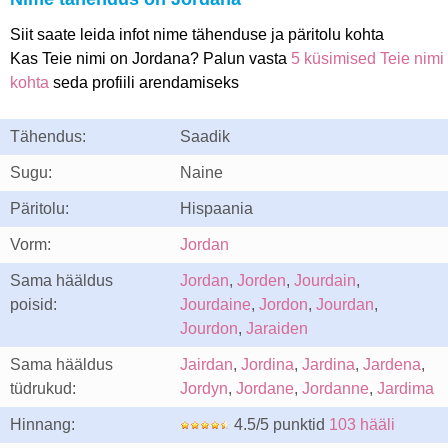
Siit saate leida infot nime tähenduse ja päritolu kohta
Kas Teie nimi on Jordana? Palun vasta
5 küsimised Teie nimi
kohta
seda profiili arendamiseks
Tähendus:
Saadik
Sugu:
Naine
Päritolu:
Hispaania
Vorm:
Jordan
Sama hääldus
Jordan
,
Jorden
,
Jourdain
,
poisid:
Jourdaine
,
Jordon
,
Jourdan
,
Jourdon
,
Jaraiden
Sama hääldus
Jairdan
,
Jordina
,
Jardina
,
Jardena
,
tüdrukud:
Jordyn
,
Jordane
,
Jordanne
,
Jardima
Hinnang:
4.5/5 punktid
103 hääli