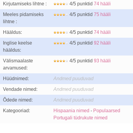
Kirjutamiseks lihtne :
4/5 punktid
74 hääli
Meeles pidamiseks
4/5 punktid
75 hääli
lihtne :
Hääldus:
4/5 punktid
74 hääli
Inglise keelse
4/5 punktid
92 hääli
hääldus:
Välismaalaste
4/5 punktid
93 hääli
arvamused:
Hüüdnimed:
Andmed puuduvad
Vendade nimed:
Andmed puuduvad
Õdede nimed:
Andmed puuduvad
Kategooriad:
Hispaania nimed
-
Populaarsed
Portugali tüdrukute nimed