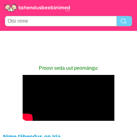
Proovi seda uut peomängu:
Nime tähendus on Irja