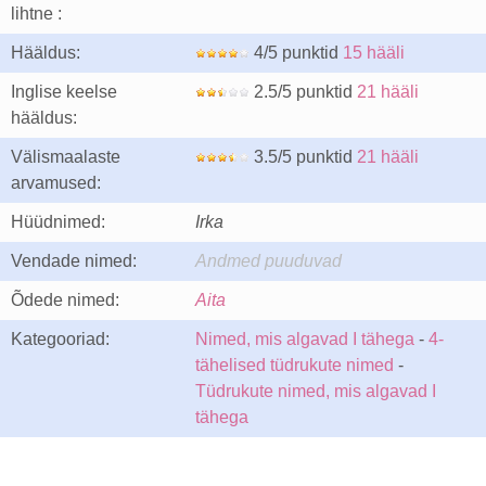
lihtne :
Hääldus:
4/5 punktid
15 hääli
Inglise keelse
2.5/5 punktid
21 hääli
hääldus:
Välismaalaste
3.5/5 punktid
21 hääli
arvamused:
Hüüdnimed:
Irka
Vendade nimed:
Andmed puuduvad
Õdede nimed:
Aita
Kategooriad:
Nimed, mis algavad I tähega
-
4-
tähelised tüdrukute nimed
-
Tüdrukute nimed, mis algavad I
tähega